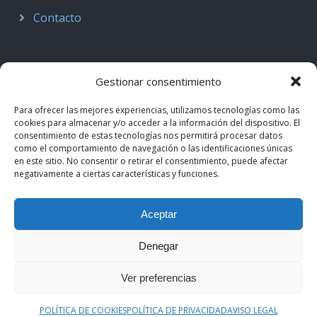
Contacto
Gestionar consentimiento
Para ofrecer las mejores experiencias, utilizamos tecnologías como las
cookies para almacenar y/o acceder a la información del dispositivo. El
consentimiento de estas tecnologías nos permitirá procesar datos
como el comportamiento de navegación o las identificaciones únicas
en este sitio. No consentir o retirar el consentimiento, puede afectar
negativamente a ciertas características y funciones.
© 2018–2026
Podcast de Medicina · by casiMedicos
.
Aceptar
Proyecto nacido como
Radio casiMedicos
e integrado en el
ecosistema
casiMedicos
. Los contenidos pertenecen a sus
Denegar
autores originales y se muestran mediante
feeds oficiales
.
Ver preferencias
Aviso legal
·
Política de privacidad
·
Política de cookies
POLÍTICA DE COOKIES
POLÍTICA DE PRIVACIDAD
AVISO LEGAL