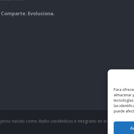
 Comparte. Evoluciona.
Para ofrece
almacenar y
tecnologías
las identifi
puede afecta
oyecto nacido como
Radio casiMedicos
e integrado en el ecosistema
c
A