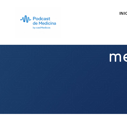
INI
me