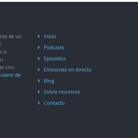
ante de un
Inicio
r
Podcasts
s o
Episodios
ún
ar con
Emisiones en directo
ulario de
Blog
Sobre nosotros
Contacto