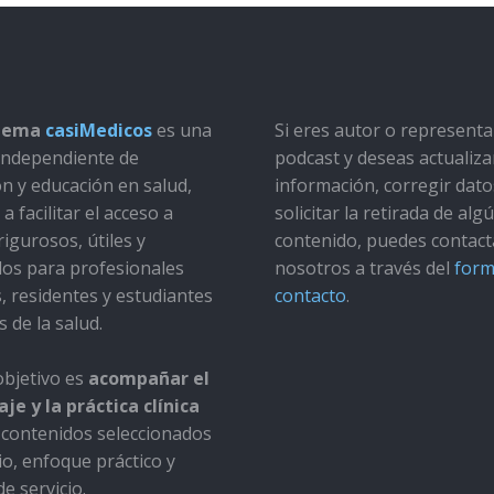
stema
casiMedicos
es una
Si eres autor o represent
a independiente de
podcast y deseas actualiza
ón y educación en salud,
información, corregir dato
a facilitar el acceso a
solicitar la retirada de alg
rigurosos, útiles y
contenido, puedes contact
dos para profesionales
nosotros a través del
form
s, residentes y estudiantes
contacto
.
s de la salud.
bjetivo es
acompañar el
je y la práctica clínica
contenidos seleccionados
io, enfoque práctico y
e servicio.