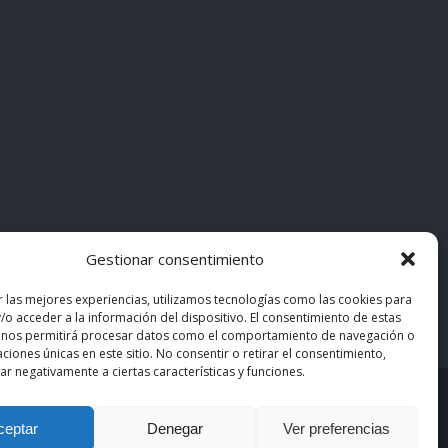
Gestionar consentimiento
r las mejores experiencias, utilizamos tecnologías como las cookies para
/o acceder a la información del dispositivo. El consentimiento de estas
 nos permitirá procesar datos como el comportamiento de navegación o
caciones únicas en este sitio. No consentir o retirar el consentimiento,
r negativamente a ciertas características y funciones.
asiMedicos
. Los contenidos pertenecen a sus autores
ceptar
Denegar
Ver preferencias