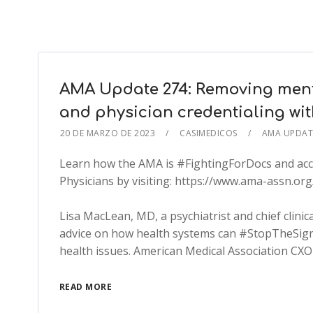
AMA Update 274: Removing menta
and physician credentialing wi
20 DE MARZO DE 2023
CASIMEDICOS
AMA UPDA
Learn how the AMA is #FightingForDocs and acc
Physicians by visiting: https://www.ama-assn.or
Lisa MacLean, MD, a psychiatrist and chief clinic
advice on how health systems can #StopTheSigm
health issues. American Medical Association CX
READ MORE