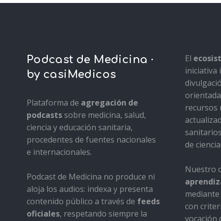
El
ecosi
Podcast de Medicina ·
iniciativ
by casiMedicos
divulgaci
orientada 
Plataforma de
agregación de
recursos 
podcasts
sobre medicina, salud,
actualiza
ciencia y educación sanitaria,
sanitario
procedentes de fuentes nacionales
de ciencia
e internacionales.
Nuestro o
Podcast de Medicina no produce ni
aprendiza
aloja los audios: indexa y presenta
mediante 
contenido público a través de
feeds
con criter
oficiales
, respetando siempre la
vocación d