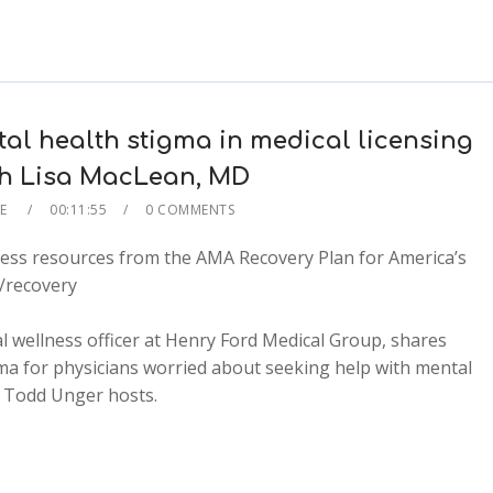
l health stigma in medical licensing
th Lisa MacLean, MD
TE
00:11:55
0 COMMENTS
ess resources from the AMA Recovery Plan for America’s
g/recovery
al wellness officer at Henry Ford Medical Group, shares
a for physicians worried about seeking help with mental
2x
O Todd Unger hosts.
1.5x
1.25x
1x
0.75x