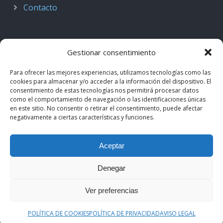
Contacto
Gestionar consentimiento
Para ofrecer las mejores experiencias, utilizamos tecnologías como las
cookies para almacenar y/o acceder a la información del dispositivo. El
consentimiento de estas tecnologías nos permitirá procesar datos
como el comportamiento de navegación o las identificaciones únicas
en este sitio. No consentir o retirar el consentimiento, puede afectar
negativamente a ciertas características y funciones.
© 2018–2026
Podcast de Medicina · by casiMedicos
.
Aceptar
Proyecto nacido como
Radio casiMedicos
e integrado en el
ecosistema
casiMedicos
. Los contenidos pertenecen a sus
Denegar
autores originales y se muestran mediante
feeds oficiales
.
Ver preferencias
Aviso legal
·
Política de privacidad
·
Política de cookies
POLÍTICA DE COOKIES
POLÍTICA DE PRIVACIDAD
AVISO LEGAL