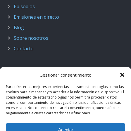
Episodios
Emisiones en directo
Blog
Sobre nosotros
Contacto
Gestionar consentimiento
Para ofrecer las mejores experiencias, utilizamos tecnologías como las
cookies para almacenar y/o acceder a la información del dispositivo. El
consentimiento de estas tecnologías nos permitirá procesar datos
como el comportamiento de navegación o las identificaciones únicas
en este sitio. No consentir o retirar el consentimiento, puede afectar
negativamente a ciertas características y funciones.
© 2018–2026
Podcast de Medicina · by casiMedicos
.
Aceptar