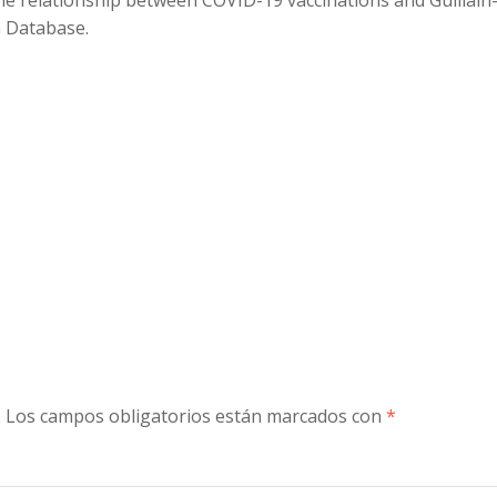
he relationship between COVID-19 vaccinations and Guillain
 Database.
to
increase
or
decreas
volume.
.
Los campos obligatorios están marcados con
*