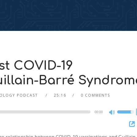
st COVID-19
uillain-Barré Syndrom
OLOGY PODCAST
25:16
0 COMMENTS
00:00
Use
Up/Dow
Arrow
keys