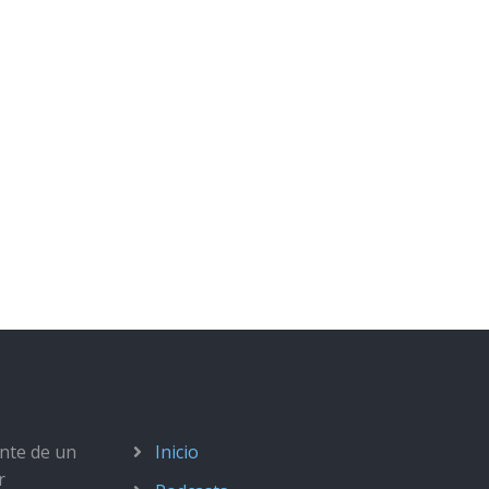
ante de un
Inicio
r