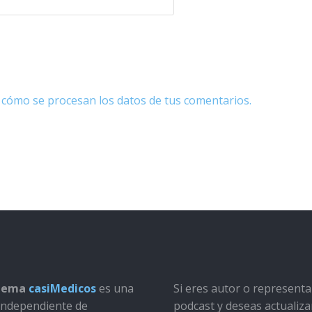
cómo se procesan los datos de tus comentarios.
stema
casiMedicos
es una
Si eres autor o represent
a independiente de
podcast y deseas actualiza