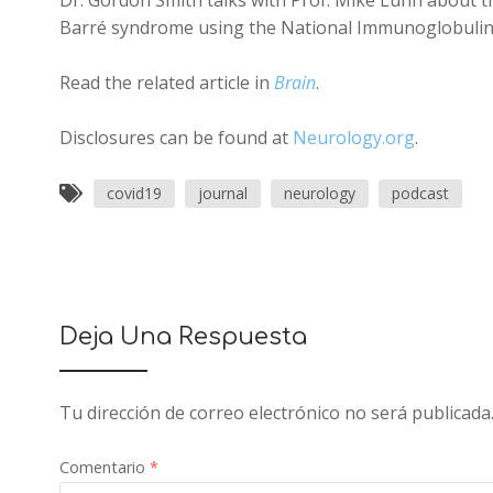
Dr. Gordon Smith talks with Prof. Mike Lunn about t
Barré syndrome using the National Immunoglobulin
Read the related article in
Brain
.
Disclosures can be found at
Neurology.org
.
covid19
journal
neurology
podcast
Deja Una Respuesta
Tu dirección de correo electrónico no será publicada
Comentario
*