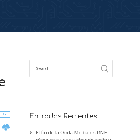
2x
e
1.5x
1.25x
1x
0.75x
1x
Entradas Recientes
n
El fin de la Onda Media en RNE: