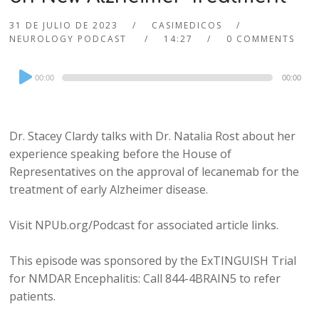
31 DE JULIO DE 2023
CASIMEDICOS
NEUROLOGY PODCAST
14:27
0 COMMENTS
Audio
00:00
00:00
Player
Dr. Stacey Clardy talks with Dr. Natalia Rost about her
experience speaking before the House of
Representatives on the approval of lecanemab for the
treatment of early Alzheimer disease.
Visit NPUb.org/Podcast for associated article links.
This episode was sponsored by the ExTINGUISH Trial
for NMDAR Encephalitis: Call 844-4BRAIN5 to refer
patients.