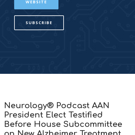
WEBSITE
SUBSCRIBE
Neurology® Podcast AAN
President Elect Testified
Before House Subcommittee
on New Alzheimer Treatment