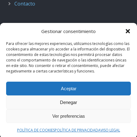
Contacto
Gestionar consentimiento
Para ofrecer las mejores experiencias, utilizamos tecnologías como las
cookies para almacenar y/o acceder a la información del dispositivo. El
consentimiento de estas tecnologías nos permitirá procesar datos
como el comportamiento de navegación o las identificaciones únicas
en este sitio. No consentir o retirar el consentimiento, puede afectar
negativamente a ciertas características y funciones.
© 2018–2026
Podcast de Medicina · by casiMedicos
.
Aceptar
Proyecto nacido como
Radio casiMedicos
e integrado en el
ecosistema
casiMedicos
. Los contenidos pertenecen a sus
Denegar
autores originales y se muestran mediante
feeds oficiales
.
Ver preferencias
Aviso legal
·
Política de privacidad
·
Política de cookies
POLÍTICA DE COOKIES
POLÍTICA DE PRIVACIDAD
AVISO LEGAL