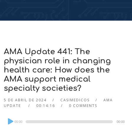
AMA Update 441: The
physician role in changing
health care: How does the
AMA support medical
specialty societies?
5 DE ABRIL DE 2024
CASIMEDICOS
AMA
UPDATE
00:14:16
0 COMMENTS
Audio
00:00
00:00
Player