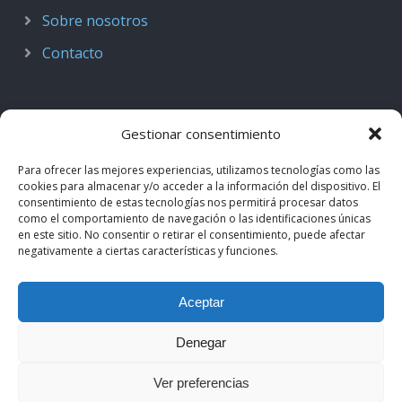
Sobre nosotros
Contacto
Gestionar consentimiento
Para ofrecer las mejores experiencias, utilizamos tecnologías como las
cookies para almacenar y/o acceder a la información del dispositivo. El
consentimiento de estas tecnologías nos permitirá procesar datos
como el comportamiento de navegación o las identificaciones únicas
en este sitio. No consentir o retirar el consentimiento, puede afectar
negativamente a ciertas características y funciones.
© 2018–2026
Podcast de Medicina · by casiMedicos
.
Aceptar
Proyecto nacido como
Radio casiMedicos
e integrado en el
ecosistema
casiMedicos
. Los contenidos pertenecen a sus
Denegar
autores originales y se muestran mediante
feeds oficiales
.
Ver preferencias
Aviso legal
·
Política de privacidad
·
Política de cookies