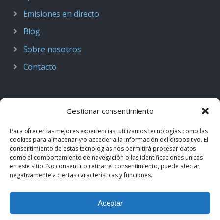
Emisiones en directo
Blog
Sobre nosotros
Contacto
Gestionar consentimiento
Para ofrecer las mejores experiencias, utilizamos tecnologías como las
cookies para almacenar y/o acceder a la información del dispositivo. El
consentimiento de estas tecnologías nos permitirá procesar datos
como el comportamiento de navegación o las identificaciones únicas
en este sitio. No consentir o retirar el consentimiento, puede afectar
negativamente a ciertas características y funciones.
© 2018–2026
Podcast de Medicina · by casiMedicos
.
Aceptar
Proyecto nacido como
Radio casiMedicos
e integrado en el