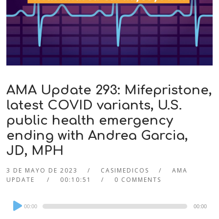
AMA Update 293: Mifepristone,
latest COVID variants, U.S.
public health emergency
ending with Andrea Garcia,
JD, MPH
3 DE MAYO DE 2023
CASIMEDICOS
AMA
UPDATE
00:10:51
0 COMMENTS
Audio
00:00
00:00
Player