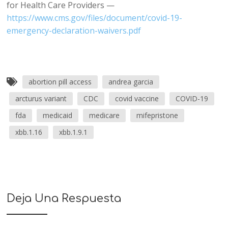
for Health Care Providers —
https://www.cms.gov/files/document/covid-19-
emergency-declaration-waivers.pdf
abortion pill access
andrea garcia
arcturus variant
CDC
covid vaccine
COVID-19
fda
medicaid
medicare
mifepristone
xbb.1.16
xbb.1.9.1
Deja Una Respuesta