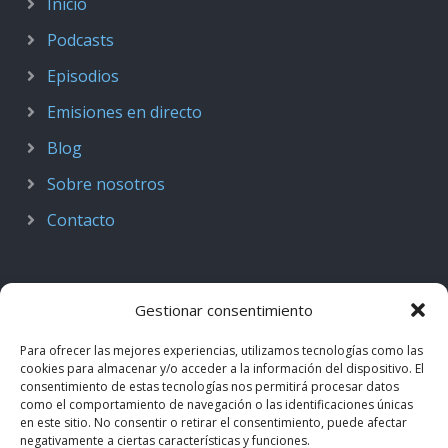
Inicio
Podcasts
Episodios
Emisiones en directo
Blog
Sobre nosotros
Contacto
Gestionar consentimiento
Para ofrecer las mejores experiencias, utilizamos tecnologías como las
cookies para almacenar y/o acceder a la información del dispositivo. El
consentimiento de estas tecnologías nos permitirá procesar datos
como el comportamiento de navegación o las identificaciones únicas
en este sitio. No consentir o retirar el consentimiento, puede afectar
negativamente a ciertas características y funciones.