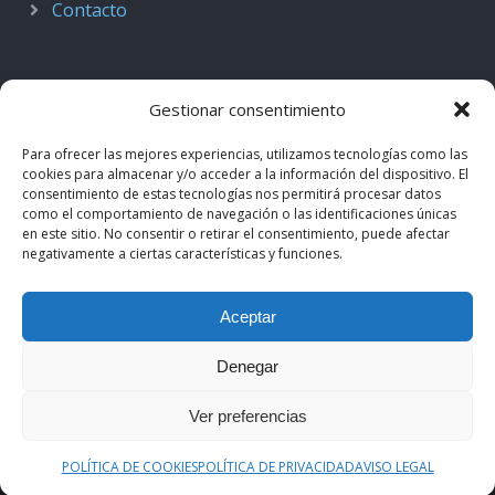
Contacto
Gestionar consentimiento
Para ofrecer las mejores experiencias, utilizamos tecnologías como las
cookies para almacenar y/o acceder a la información del dispositivo. El
consentimiento de estas tecnologías nos permitirá procesar datos
como el comportamiento de navegación o las identificaciones únicas
en este sitio. No consentir o retirar el consentimiento, puede afectar
negativamente a ciertas características y funciones.
© 2018–2026
Podcast de Medicina · by casiMedicos
.
Aceptar
Proyecto nacido como
Radio casiMedicos
e integrado en el
ecosistema
casiMedicos
. Los contenidos pertenecen a sus
Denegar
autores originales y se muestran mediante
feeds oficiales
.
Ver preferencias
Aviso legal
·
Política de privacidad
·
Política de cookies
POLÍTICA DE COOKIES
POLÍTICA DE PRIVACIDAD
AVISO LEGAL