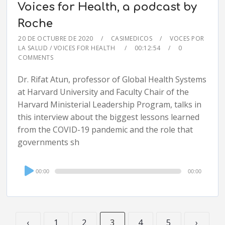
Voices for Health, a podcast by
Roche
20 DE OCTUBRE DE 2020
CASIMEDICOS
VOCES POR
LA SALUD / VOICES FOR HEALTH
00:12:54
0
COMMENTS
Dr. Rifat Atun, professor of Global Health Systems
at Harvard University and Faculty Chair of the
Harvard Ministerial Leadership Program, talks in
this interview about the biggest lessons learned
from the COVID-19 pandemic and the role that
governments sh
Audio
00:00
00:00
Player
‹
1
2
3
4
5
›