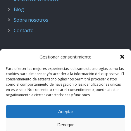
Blog
Sobre nosotros
Contacto
Gestionar consentimiento
Para ofrecer las mejores experiencias, utilizamos tecnologías como las
cookies para almacenar y/o acceder a la información del dispositivo. El
consentimiento de estas tecnologías nos permitirá procesar datos
como el comportamiento de navegación o las identificaciones únicas
en este sitio. No consentir o retirar el consentimiento, puede afectar
negativamente a ciertas características y funciones.
© 2018–2026
Podcast de Medicina · by casiMedicos
.
Aceptar
Proyecto nacido como
Radio casiMedicos
e integrado en el
ecosistema
casiMedicos
. Los contenidos pertenecen a sus
Denegar
autores originales y se muestran mediante
feeds oficiales
.