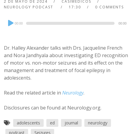
2 DE MAYO DE 2024
CASIMEDICOS
NEUROLOGY PODCAST
17:30
0 COMMENTS
Audio
00:00
00:00
Player
Dr. Halley Alexander talks with Drs. Jacqueline French
and Nora Jandhyala about investigating ED recognition
of motor vs. non-motor seizures and its effect on the
management and treatment of focal epilepsy in
adolescents.
Read the related article in
Neurology
.
Disclosures can be found at Neurology.org.
adolescents
ed
journal
neurology
podcast
Seizures