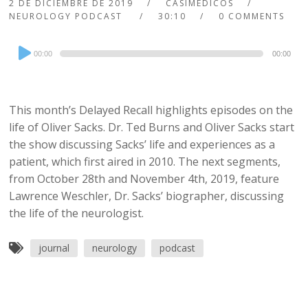
2 DE DICIEMBRE DE 2019
CASIMEDICOS
NEUROLOGY PODCAST
30:10
0 COMMENTS
Audio
00:00
00:00
Player
This month’s Delayed Recall highlights episodes on the
life of Oliver Sacks. Dr. Ted Burns and Oliver Sacks start
the show discussing Sacks’ life and experiences as a
patient, which first aired in 2010. The next segments,
from October 28th and November 4th, 2019, feature
Lawrence Weschler, Dr. Sacks’ biographer, discussing
the life of the neurologist.
journal
neurology
podcast