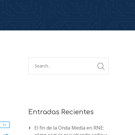
2x
1.5x
1.25x
1x
Entradas Recientes
0.75x
1x
El fin de la Onda Media en RNE:
n