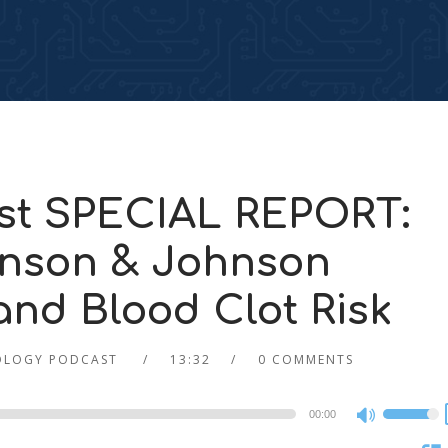
st SPECIAL REPORT:
hnson & Johnson
nd Blood Clot Risk
OLOGY PODCAST
13:32
0 COMMENTS
00:00
Use
Up/Dow