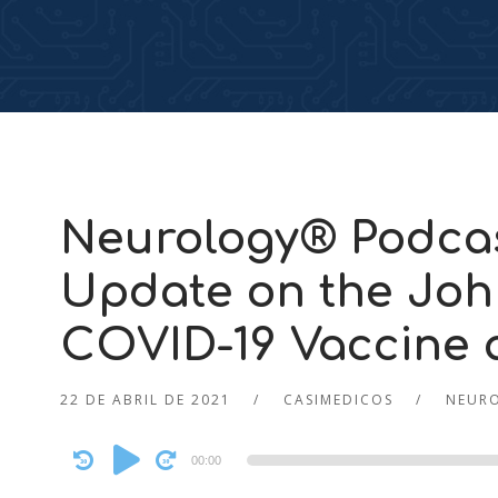
Neurology® Podca
Update on the Jo
COVID-19 Vaccine a
22 DE ABRIL DE 2021
CASIMEDICOS
NEUR
Audio
00:00
Player