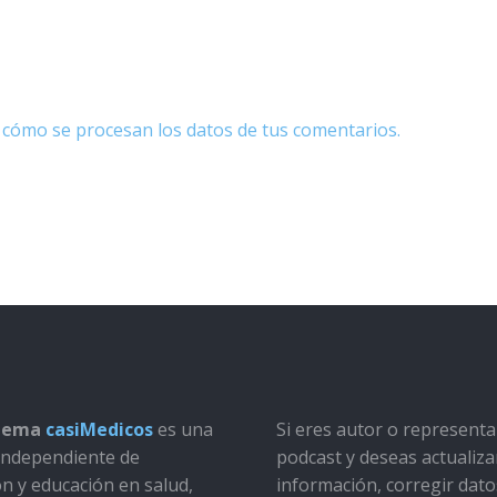
cómo se procesan los datos de tus comentarios.
stema
casiMedicos
es una
Si eres autor o represent
a independiente de
podcast y deseas actualiza
ón y educación en salud,
información, corregir dato