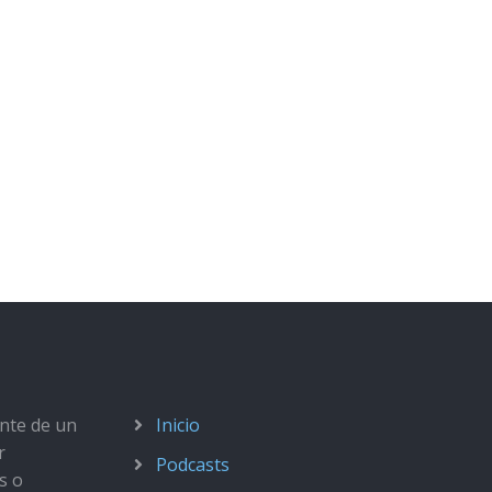
ante de un
Inicio
r
Podcasts
s o