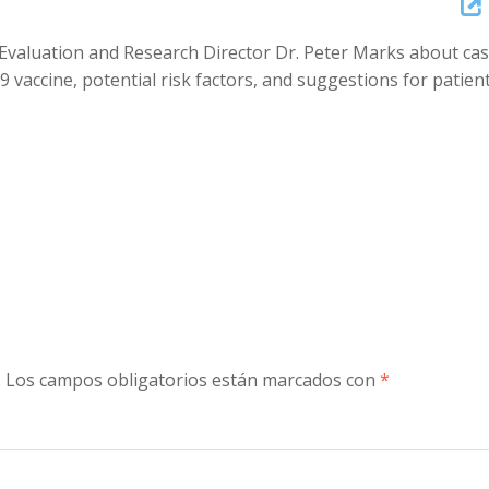
Arrow
s Evaluation and Research Director Dr. Peter Marks about ca
keys
vaccine, potential risk factors, and suggestions for patien
to
increase
or
decreas
volume.
.
Los campos obligatorios están marcados con
*