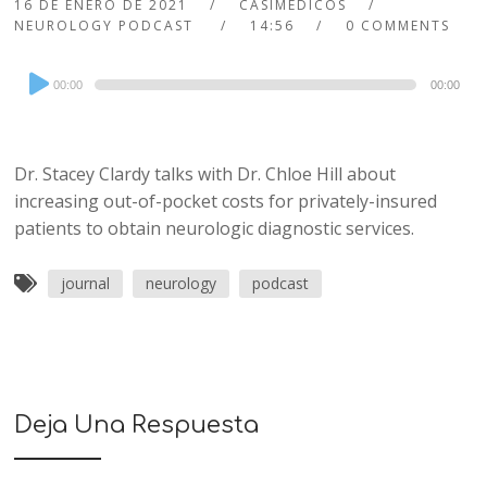
16 DE ENERO DE 2021
CASIMEDICOS
NEUROLOGY PODCAST
14:56
0 COMMENTS
Audio
00:00
00:00
Player
Dr. Stacey Clardy talks with Dr. Chloe Hill about
increasing out-of-pocket costs for privately-insured
patients to obtain neurologic diagnostic services.
journal
neurology
podcast
Deja Una Respuesta