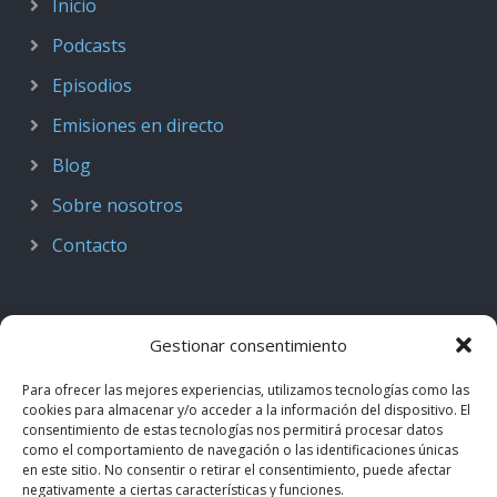
Inicio
Podcasts
Episodios
Emisiones en directo
Blog
Sobre nosotros
Contacto
Gestionar consentimiento
Para ofrecer las mejores experiencias, utilizamos tecnologías como las
cookies para almacenar y/o acceder a la información del dispositivo. El
consentimiento de estas tecnologías nos permitirá procesar datos
como el comportamiento de navegación o las identificaciones únicas
en este sitio. No consentir o retirar el consentimiento, puede afectar
negativamente a ciertas características y funciones.