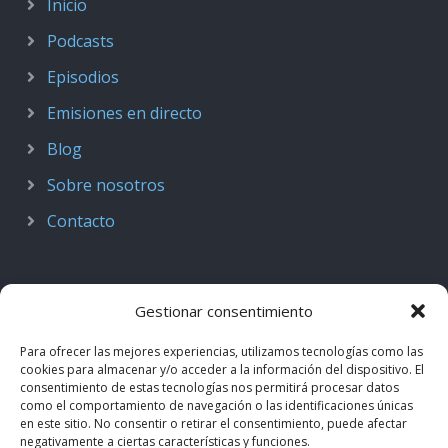
Inicio
Podcasts
Episodios
Emisiones en directo
Blog
Sobre nosotros
Contacto
Gestionar consentimiento
Para ofrecer las mejores experiencias, utilizamos tecnologías como las
cookies para almacenar y/o acceder a la información del dispositivo. El
consentimiento de estas tecnologías nos permitirá procesar datos
como el comportamiento de navegación o las identificaciones únicas
en este sitio. No consentir o retirar el consentimiento, puede afectar
negativamente a ciertas características y funciones.