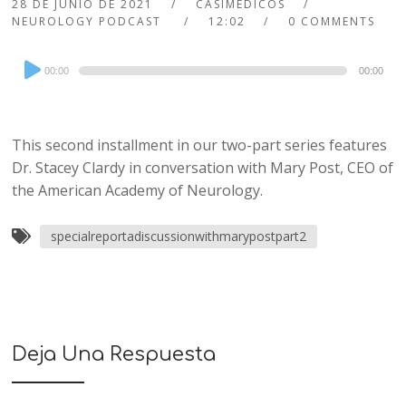
28 DE JUNIO DE 2021
CASIMEDICOS
NEUROLOGY PODCAST
12:02
0 COMMENTS
Audio
00:00
00:00
Player
This second installment in our two-part series features
Dr. Stacey Clardy in conversation with Mary Post, CEO of
the American Academy of Neurology.
specialreportadiscussionwithmarypostpart2
Deja Una Respuesta