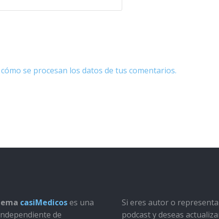
cómo se procesan los datos de tus comentarios.
stema
casiMedicos
es una
Si eres autor o represent
a independiente de
podcast y deseas actualiza