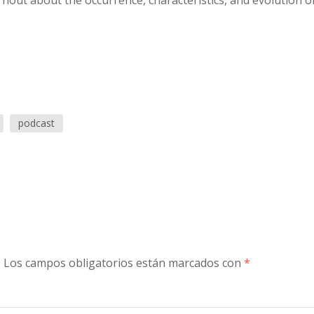
terhout about the occurrence, characteristics, and evolution o
to
increase
or
decreas
volume.
podcast
.
Los campos obligatorios están marcados con
*