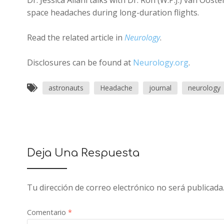
Dr. Jessica Ailani talks with Dr. Ron (W.P.J.) van Oos
space headaches during long-duration flights.
Read the related article in
Neurology
.
Disclosures can be found at
Neurology.org
.
astronauts
Headache
journal
neurology
Deja Una Respuesta
Tu dirección de correo electrónico no será publicada
Comentario
*