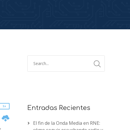
2x
1.5x
1.25x
1x
0.75x
1x
Entradas Recientes
n
El fin de la Onda Media en RNE: