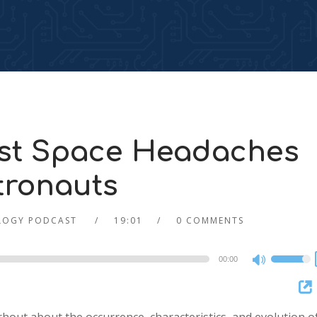
st Space Headaches
tronauts
LOGY PODCAST
19:01
0 COMMENTS
00:00
Use
Up/Dow
Arrow
keys