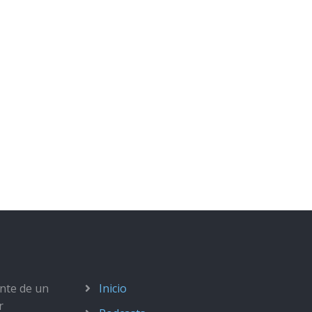
ante de un
Inicio
r