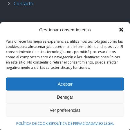
Contacto
Gestionar consentimiento
Para ofrecer las mejores experiencias, utilizamos tecnologías como las
cookies para almacenar y/o acceder a la información del dispositivo. El
consentimiento de estas tecnologías nos permitirá procesar datos
como el comportamiento de navegación o las identificaciones únicas
en este sitio. No consentir o retirar el consentimiento, puede afectar
negativamente a ciertas características y funciones.
© 2018–2026
Podcast de Medicina · by casiMedicos
.
Aceptar
Proyecto nacido como
Radio casiMedicos
e integrado en el
ecosistema
casiMedicos
. Los contenidos pertenecen a sus
Denegar
autores originales y se muestran mediante
feeds oficiales
.
Ver preferencias
Aviso legal
·
Política de privacidad
·
Política de cookies
POLÍTICA DE COOKIES
POLÍTICA DE PRIVACIDAD
AVISO LEGAL