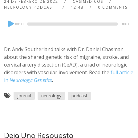
24 DE FEBRERO DE 2022
CASIMEDICOS
NEUROLOGY PODCAST
12:48
0 COMMENTS
Audio
00:00
00:00
Player
Dr. Andy Southerland talks with Dr. Daniel Chasman
about the shared genetic risk of migraine, stroke, and
cervical artery dissection (CeAD), a triad of neurologic
disorders with vascular involvement. Read the
full article
in
Neurology: Genetics
.
journal
neurology
podcast
Deja Una Respuesta