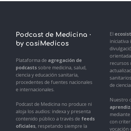
El
ecosi
Podcast de Medicina ·
iniciativ
by casiMedicos
divulgaci
orientada 
Plataforma de
agregación de
recursos 
podcasts
sobre medicina, salud,
actualiza
ciencia y educación sanitaria,
sanitario
procedentes de fuentes nacionales
de ciencia
e internacionales.
Nuestro o
Podcast de Medicina no produce ni
aprendiza
aloja los audios: indexa y presenta
mediante 
contenido público a través de
feeds
con criter
oficiales
, respetando siempre la
vocación d