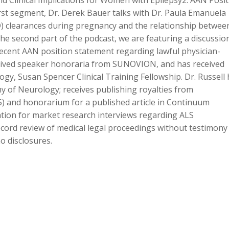
nd Clinical Implications for Women with Epilepsy2. AAN Posi
rst segment, Dr. Derek Bauer talks with Dr. Paula Emanuela
to
D) clearances during pregnancy and the relationship betwee
increase
he second part of the podcast, we are featuring a discussio
or
recent AAN position statement regarding lawful physician-
decreas
eived speaker honoraria from SUNOVION, and has received
volume.
, Susan Spencer Clinical Training Fellowship. Dr. Russell 
y of Neurology; receives publishing royalties from
) and honorarium for a published article in Continuum
tion for market research interviews regarding ALS
cord review of medical legal proceedings without testimony
o disclosures.