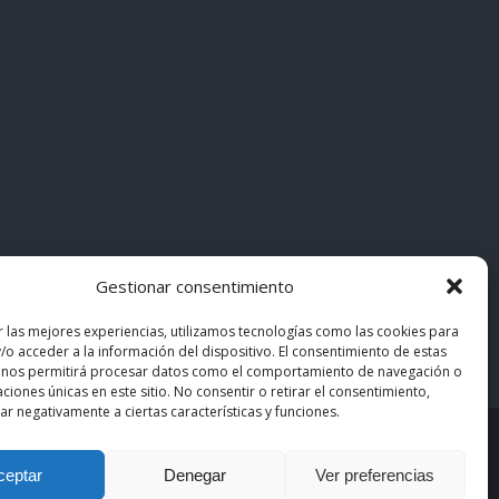
Gestionar consentimiento
r las mejores experiencias, utilizamos tecnologías como las cookies para
/o acceder a la información del dispositivo. El consentimiento de estas
 nos permitirá procesar datos como el comportamiento de navegación o
caciones únicas en este sitio. No consentir o retirar el consentimiento,
r negativamente a ciertas características y funciones.
asiMedicos
. Los contenidos pertenecen a sus autores
ceptar
Denegar
Ver preferencias