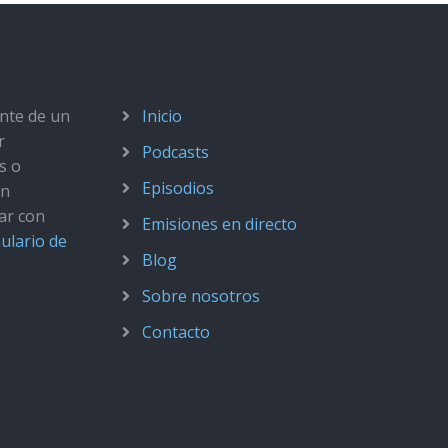
ante de un
Inicio
r
Podcasts
s o
Episodios
ún
ar con
Emisiones en directo
ulario de
Blog
Sobre nosotros
Contacto