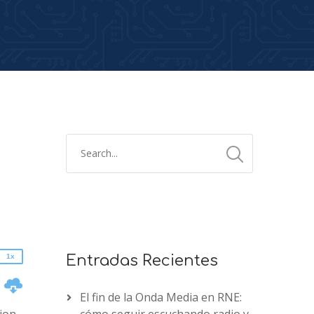
2x
1.5x
1.25x
1x
0.75x
1x
Entradas Recientes
n
El fin de la Onda Media en RNE: