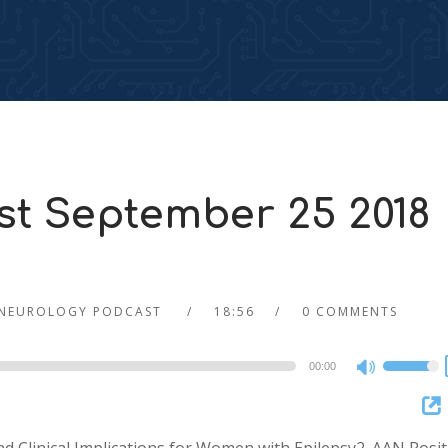
t September 25 2018
NEUROLOGY PODCAST
18:56
0 COMMENTS
00:00
Use
Up/Dow
Arrow
keys