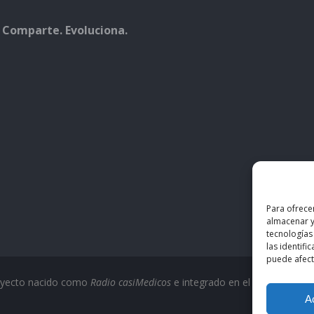
 Comparte. Evoluciona.
Para ofrece
almacenar y
tecnologías
las identifi
puede afecta
oyecto nacido como
Radio casiMedicos
e integrado en el ecosistema
c
A