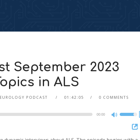
st September 2023
Topics in ALS
EUROLOGY PODCAST
01:42:05
0 COMMENTS
00:00
Use
Up/Dow
Arrow
keys