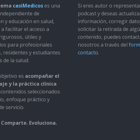
stema
casiMedicos
es una
Si eres autor o represent
a independiente de
podcast y deseas actualiza
ón y educación en salud,
información, corregir dato
a facilitar el acceso a
solicitar la retirada de alg
rigurosos, útiles y
contenido, puedes contact
dos para profesionales
nosotros a través del
form
s, residentes y estudiantes
contacto
.
s de la salud.
bjetivo es
acompañar el
je y la práctica clínica
contenidos seleccionados
io, enfoque práctico y
e servicio.
 Comparte. Evoluciona.