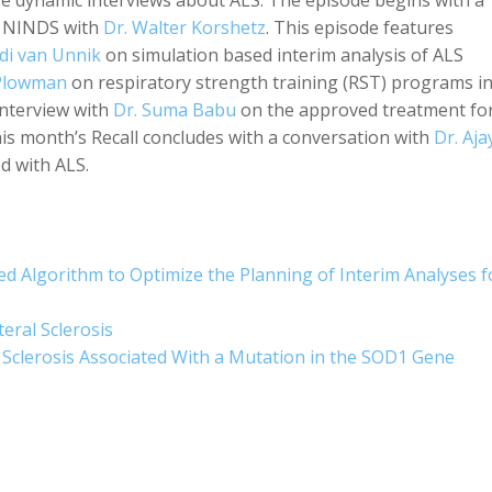
 dynamic interviews about ALS. The episode begins with a
he NINDS with
Dr. Walter Korshetz
. This episode features
to
rdi van Unnik
on simulation based interim analysis of ALS
increase
 Plowman
on respiratory strength training (RST) programs i
or
interview with
Dr. Suma Babu
on the approved treatment fo
decreas
is month’s Recall concludes with a conversation with
Dr. Aja
volume.
d with ALS.
d Algorithm to Optimize the Planning of Interim Analyses f
eral Sclerosis
Sclerosis Associated With a Mutation in the SOD1 Gene