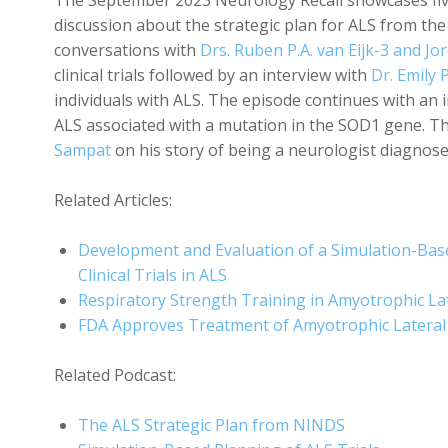
The September 2023 Neurology Recall showcases five
discussion about the strategic plan for ALS from t
conversations with
Drs. Ruben P.A. van Eijk-3 and Jo
clinical trials followed by an interview with
Dr. Emily
individuals with ALS. The episode continues with an 
ALS associated with a mutation in the SOD1 gene. Th
Sampat
on his story of being a neurologist diagnose
Related Articles:
Development and Evaluation of a Simulation-Base
Clinical Trials in ALS
Respiratory Strength Training in Amyotrophic Lat
FDA Approves Treatment of Amyotrophic Lateral 
Related Podcast:
The ALS Strategic Plan from NINDS