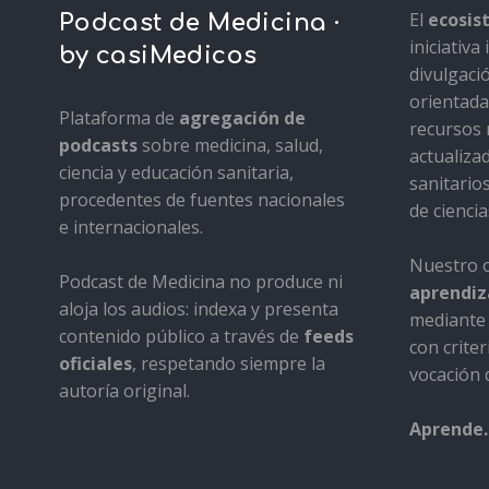
El
ecosi
Podcast de Medicina ·
iniciativ
by casiMedicos
divulgaci
orientada 
Plataforma de
agregación de
recursos 
podcasts
sobre medicina, salud,
actualiza
ciencia y educación sanitaria,
sanitario
procedentes de fuentes nacionales
de ciencia
e internacionales.
Nuestro o
Podcast de Medicina no produce ni
aprendiza
aloja los audios: indexa y presenta
mediante 
contenido público a través de
feeds
con criter
oficiales
, respetando siempre la
vocación d
autoría original.
Aprende.