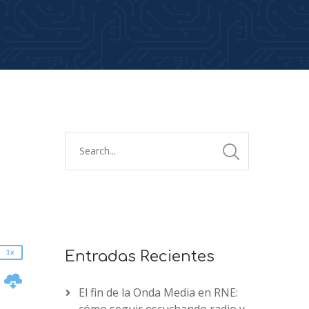
2x
1.5x
1.25x
1x
0.75x
1x
Entradas Recientes
n
El fin de la Onda Media en RNE: