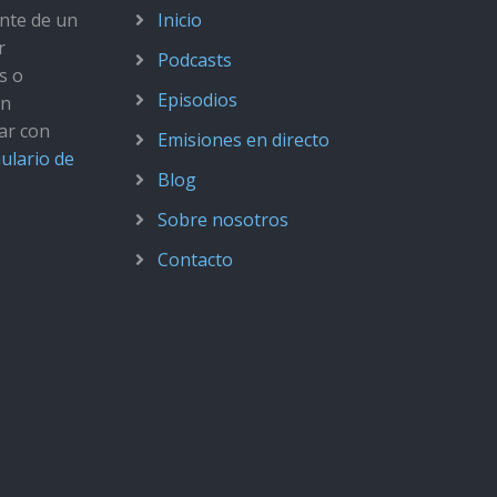
ante de un
Inicio
r
Podcasts
s o
Episodios
ún
ar con
Emisiones en directo
ulario de
Blog
Sobre nosotros
Contacto