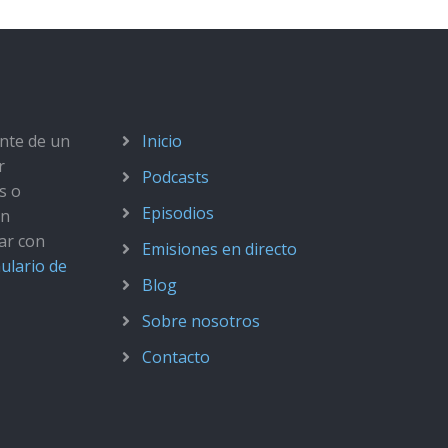
ante de un
Inicio
r
Podcasts
s o
Episodios
ún
ar con
Emisiones en directo
ulario de
Blog
Sobre nosotros
Contacto