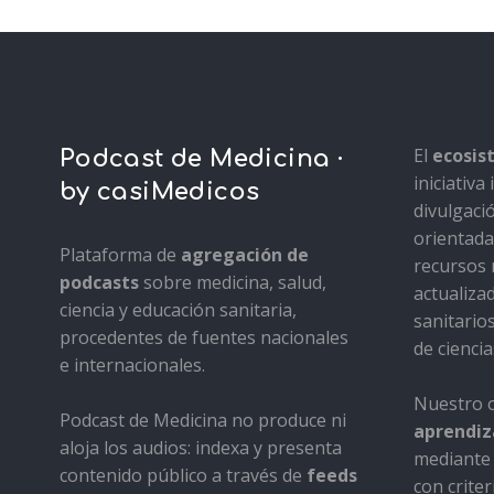
El
ecosi
Podcast de Medicina ·
iniciativ
by casiMedicos
divulgaci
orientada 
Plataforma de
agregación de
recursos 
podcasts
sobre medicina, salud,
actualiza
ciencia y educación sanitaria,
sanitario
procedentes de fuentes nacionales
de ciencia
e internacionales.
Nuestro o
Podcast de Medicina no produce ni
aprendiza
aloja los audios: indexa y presenta
mediante 
contenido público a través de
feeds
con criter