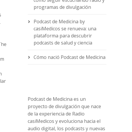
cómo seguir escuchando radio y
programas de divulgación
s
Podcast de Medicina by
.
casiMedicos se renueva: una
e
plataforma para descubrir
podcasts de salud y ciencia
The
Cómo nació Podcast de Medicina
om
n
lar
Podcast de Medicina es un
proyecto de divulgación que nace
de la experiencia de Radio
casiMedicos y evoluciona hacia el
audio digital, los podcasts y nuevas