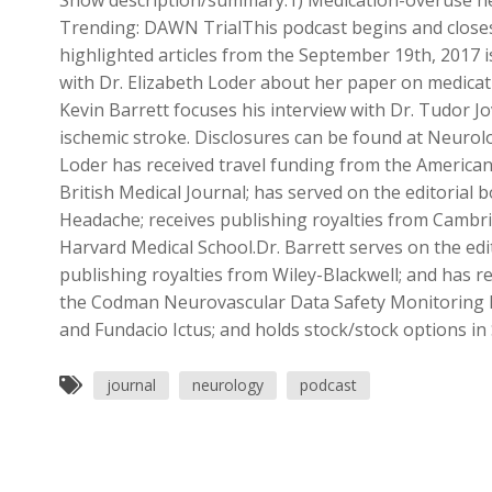
Show description/summary:1) Medication-overuse hea
Trending: DAWN TrialThis podcast begins and closes w
highlighted articles from the September 19th, 2017 i
with Dr. Elizabeth Loder about her paper on medicat
Kevin Barrett focuses his interview with Dr. Tudor 
ischemic stroke. Disclosures can be found at Neuro
Loder has received travel funding from the Americ
British Medical Journal; has served on the editorial 
Headache; receives publishing royalties from Cambri
Harvard Medical School.Dr. Barrett serves on the edi
publishing royalties from Wiley-Blackwell; and has 
the Codman Neurovascular Data Safety Monitoring B
and Fundacio Ictus; and holds stock/stock options in
journal
neurology
podcast