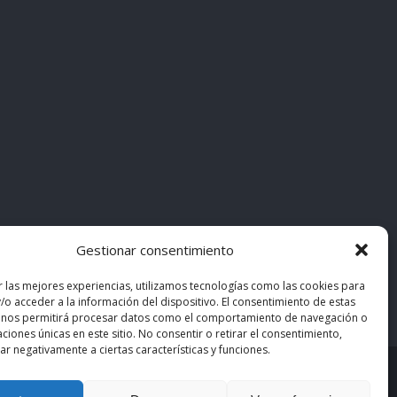
Gestionar consentimiento
r las mejores experiencias, utilizamos tecnologías como las cookies para
/o acceder a la información del dispositivo. El consentimiento de estas
 nos permitirá procesar datos como el comportamiento de navegación o
caciones únicas en este sitio. No consentir o retirar el consentimiento,
r negativamente a ciertas características y funciones.
asiMedicos
. Los contenidos pertenecen a sus autores