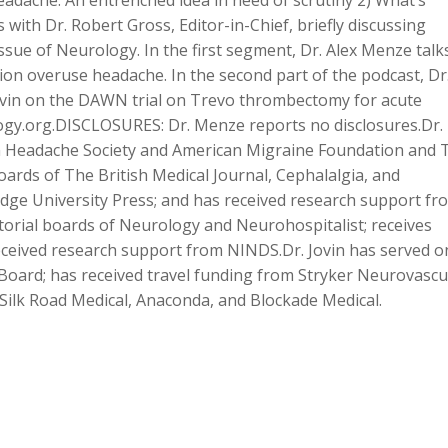
dache: An entrenched idea in need of scrutiny 2) What’s
ith Dr. Robert Gross, Editor-in-Chief, briefly discussing
to
ssue of Neurology. In the first segment, Dr. Alex Menze talk
increase
ion overuse headache. In the second part of the podcast, Dr
or
Jovin on the DAWN trial on Trevo thrombectomy for acute
decreas
logy.org.DISCLOSURES: Dr. Menze reports no disclosures.Dr.
volume.
an Headache Society and American Migraine Foundation and 
boards of The British Medical Journal, Cephalalgia, and
dge University Press; and has received research support fr
torial boards of Neurology and Neurohospitalist; receives
received research support from NINDS.Dr. Jovin has served o
oard; has received travel funding from Stryker Neurovascu
 Silk Road Medical, Anaconda, and Blockade Medical.