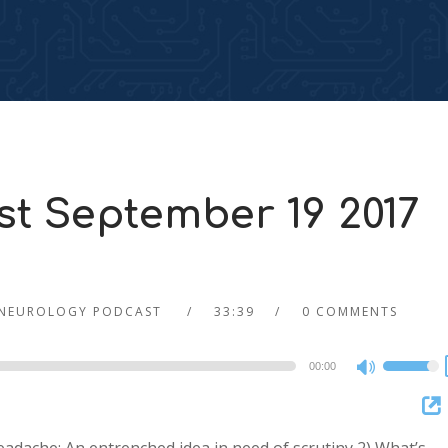
t September 19 2017
NEUROLOGY PODCAST
33:39
0 COMMENTS
00:00
Use
Up/Dow
Arrow
keys