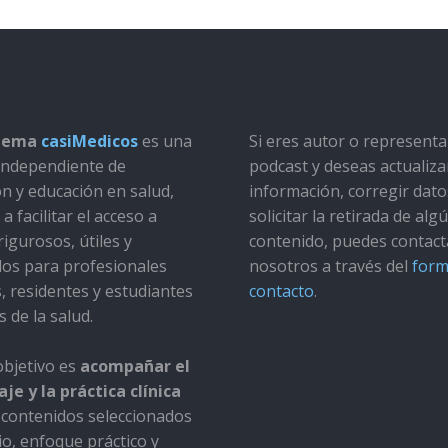
stema
casiMedicos
es una
Si eres autor o represent
a independiente de
podcast y deseas actualiza
ón y educación en salud,
información, corregir dato
a facilitar el acceso a
solicitar la retirada de alg
rigurosos, útiles y
contenido, puedes contact
dos para profesionales
nosotros a través del
form
s, residentes y estudiantes
contacto
.
s de la salud.
bjetivo es
acompañar el
je y la práctica clínica
contenidos seleccionados
io, enfoque práctico y