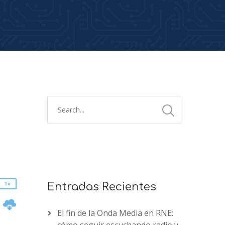
2x
1.5x
1.25x
1x
0.75x
1x
Entradas Recientes
n
El fin de la Onda Media en RNE: