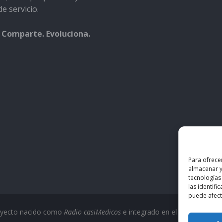
e servicio.
 Comparte. Evoluciona.
Para ofrece
almacenar y
tecnologías
las identifi
puede afecta
oyecto nacido como
Radio casiMedicos
e integrado en el ecosistema
c