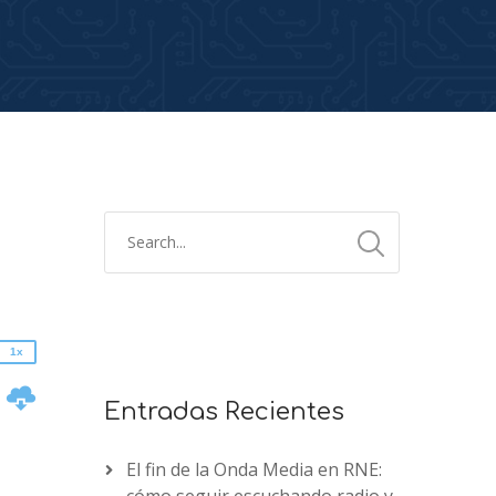
2x
1.5x
1.25x
1x
0.75x
1x
n
Entradas Recientes
El fin de la Onda Media en RNE: