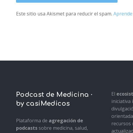
Este sitio usa Akismet para reducir el spam.
Aprende 
El
ecosi
Podcast de Medicina ·
iniciativ
by casiMedicos
divulgaci
orientada 
Plataforma de
agregación de
recursos 
podcasts
sobre medicina, salud,
actualiza