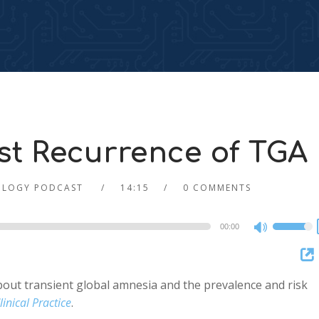
t Recurrence of TGA
OLOGY PODCAST
14:15
0 COMMENTS
00:00
Use
Up/Dow
Arrow
bout transient global amnesia and the prevalence and risk
keys
inical Practice
.
to