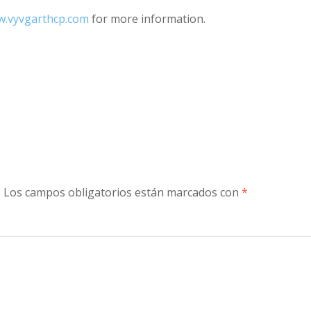
increase
w.vyvgarthcp.com
for more information.
or
decreas
volume.
.
Los campos obligatorios están marcados con
*