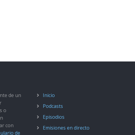
ante de un
Inicio
r
Podcasts
s o
Episodios
ún
ar con
Emisiones en directo
ulario de