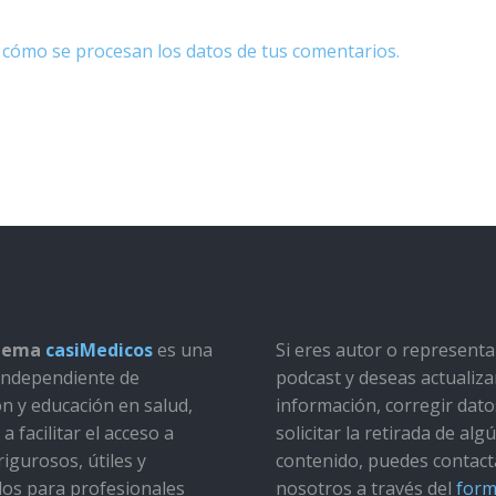
cómo se procesan los datos de tus comentarios.
stema
casiMedicos
es una
Si eres autor o represent
a independiente de
podcast y deseas actualiza
ón y educación en salud,
información, corregir dato
a facilitar el acceso a
solicitar la retirada de alg
rigurosos, útiles y
contenido, puedes contact
dos para profesionales
nosotros a través del
form