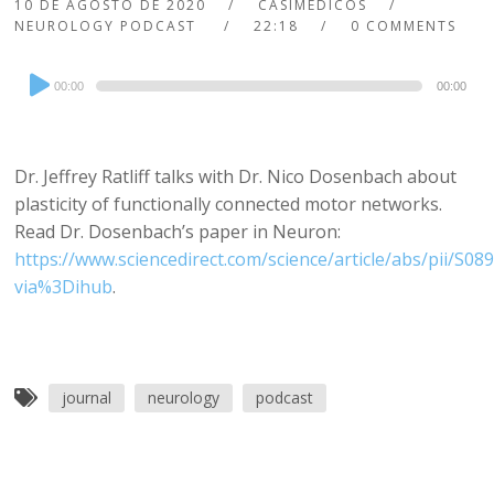
10 DE AGOSTO DE 2020
CASIMEDICOS
NEUROLOGY PODCAST
22:18
0 COMMENTS
Audio
00:00
00:00
Player
Dr. Jeffrey Ratliff talks with Dr. Nico Dosenbach about
plasticity of functionally connected motor networks.
Read Dr. Dosenbach’s paper in Neuron:
https://www.sciencedirect.com/science/article/abs/pii/S
via%3Dihub
.
journal
neurology
podcast