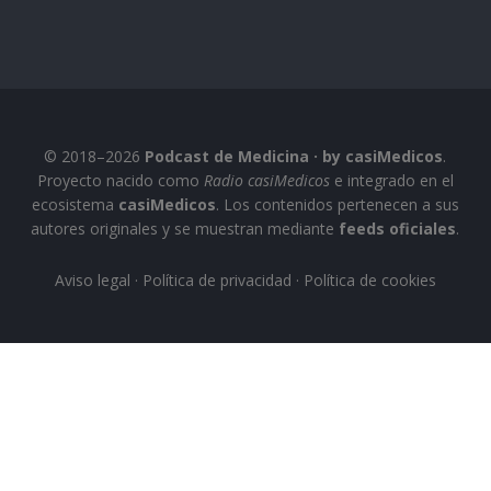
© 2018–2026
Podcast de Medicina · by casiMedicos
.
Proyecto nacido como
Radio casiMedicos
e integrado en el
ecosistema
casiMedicos
. Los contenidos pertenecen a sus
autores originales y se muestran mediante
feeds oficiales
.
Aviso legal
·
Política de privacidad
·
Política de cookies