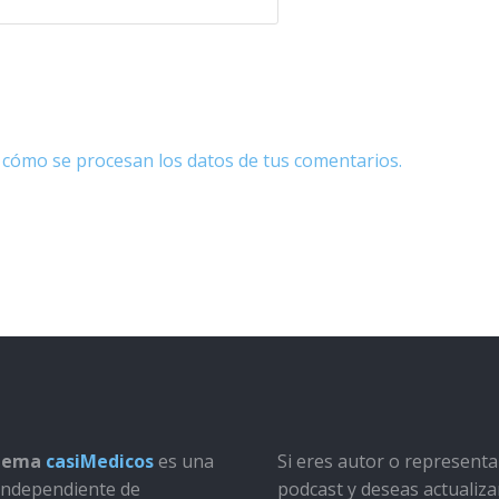
cómo se procesan los datos de tus comentarios.
stema
casiMedicos
es una
Si eres autor o represent
a independiente de
podcast y deseas actualiza