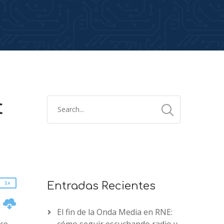
t
2x
1.5x
1.25x
1x
0.75x
1x
Entradas Recientes
n
El fin de la Onda Media en RNE: