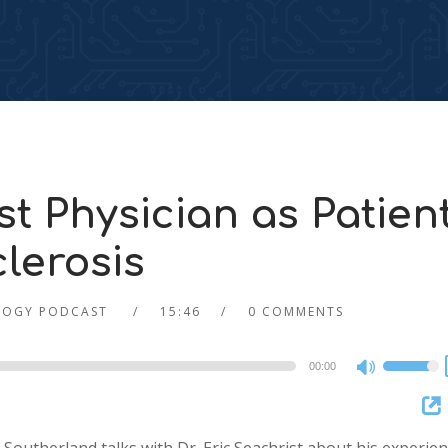
 Physician as Patien
clerosis
LOGY PODCAST
15:46
0 COMMENTS
00:00
Use
Up/Dow
Arrow
keys