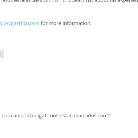
y Southerland talks with Dr. Eric Seachrist about his experie
to
increase
w.vyvgarthcp.com
for more information.
or
decreas
volume.
t
.
Los campos obligatorios están marcados con
*