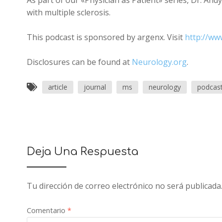
As part of our «Physician as Patient» series, Dr. And
with multiple sclerosis.
This podcast is sponsored by argenx. Visit
http://ww
Disclosures can be found at
Neurology.org
.
article
journal
ms
neurology
podcas
Deja Una Respuesta
Tu dirección de correo electrónico no será publicada
Comentario
*