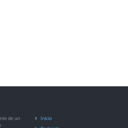
ante de un
Inicio
r