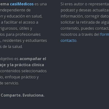
stema
casiMedicos
es una
Si eres autor o represent
a independiente de
podcast y deseas actualiza
ón y educación en salud,
información, corregir dato
a facilitar el acceso a
solicitar la retirada de alg
rigurosos, útiles y
contenido, puedes contact
dos para profesionales
nosotros a través del
form
s, residentes y estudiantes
contacto
.
s de la salud.
bjetivo es
acompañar el
je y la práctica clínica
contenidos seleccionados
io, enfoque práctico y
e servicio.
 Comparte. Evoluciona.