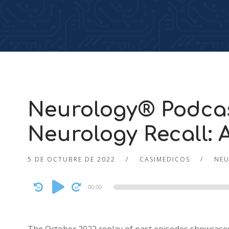
Neurology® Podca
Neurology Recall: 
5 DE OCTUBRE DE 2022
CASIMEDICOS
NE
Audio
00:00
Player