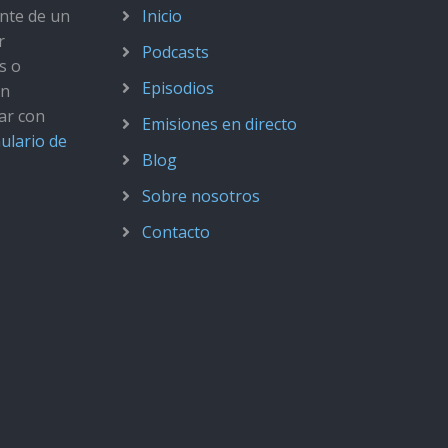
ante de un
Inicio
r
Podcasts
s o
Episodios
ún
ar con
Emisiones en directo
ulario de
Blog
Sobre nosotros
Contacto