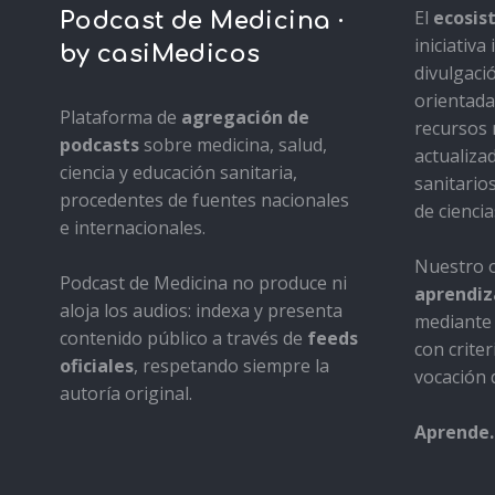
El
ecosi
Podcast de Medicina ·
iniciativ
by casiMedicos
divulgaci
orientada 
Plataforma de
agregación de
recursos 
podcasts
sobre medicina, salud,
actualiza
ciencia y educación sanitaria,
sanitario
procedentes de fuentes nacionales
de ciencia
e internacionales.
Nuestro o
Podcast de Medicina no produce ni
aprendiza
aloja los audios: indexa y presenta
mediante 
contenido público a través de
feeds
con criter
oficiales
, respetando siempre la
vocación d
autoría original.
Aprende.