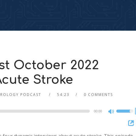
st October 2022
Acute Stroke
UROLOGY PODCAST
54:23
0 COMMENTS
00:00
Use
Up/Dow
Arrow
keys