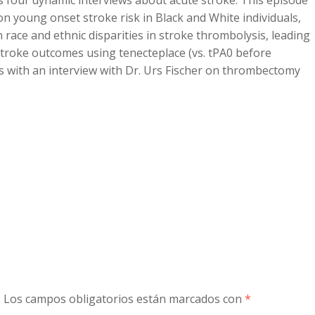
 four dynamic interviews about acute stroke. This episode
n young onset stroke risk in Black and White individuals,
to
 race and ethnic disparities in stroke thrombolysis, leading
increase
stroke outcomes using tenecteplace (vs. tPA0 before
or
 with an interview with Dr. Urs Fischer on thrombectomy
decreas
volume.
.
Los campos obligatorios están marcados con
*