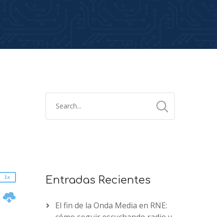
2x
1.5x
1.25x
1x
0.75x
1x
Entradas Recientes
n
El fin de la Onda Media en RNE: