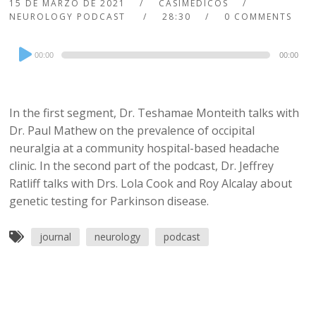
15 DE MARZO DE 2021
CASIMEDICOS
NEUROLOGY PODCAST
28:30
0 COMMENTS
Audio
00:00
00:00
Player
In the first segment, Dr. Teshamae Monteith talks with
Dr. Paul Mathew on the prevalence of occipital
neuralgia at a community hospital-based headache
clinic. In the second part of the podcast, Dr. Jeffrey
Ratliff talks with Drs. Lola Cook and Roy Alcalay about
genetic testing for Parkinson disease.
journal
neurology
podcast