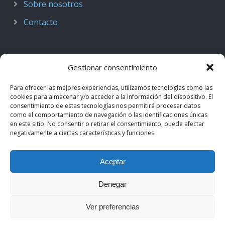
Sobre nosotros
Contacto
Gestionar consentimiento
Para ofrecer las mejores experiencias, utilizamos tecnologías como las
cookies para almacenar y/o acceder a la información del dispositivo. El
consentimiento de estas tecnologías nos permitirá procesar datos
como el comportamiento de navegación o las identificaciones únicas
en este sitio. No consentir o retirar el consentimiento, puede afectar
negativamente a ciertas características y funciones.
© 2018–2026
Podcast de Medicina · by casiMedicos
.
Aceptar
Proyecto nacido como
Radio casiMedicos
e integrado en el
ecosistema
casiMedicos
. Los contenidos pertenecen a sus
Denegar
autores originales y se muestran mediante
feeds oficiales
.
Ver preferencias
Aviso legal
·
Política de privacidad
·
Política de cookies