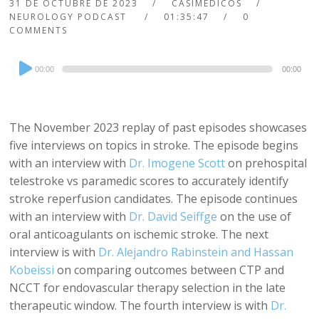
31 DE OCTUBRE DE 2023
CASIMEDICOS
NEUROLOGY PODCAST
01:35:47
0
COMMENTS
Audio
00:00
00:00
Player
The November 2023 replay of past episodes showcases
five interviews on topics in stroke. The episode begins
with an interview with
Dr. Imogene Scott
on prehospital
telestroke vs paramedic scores to accurately identify
stroke reperfusion candidates. The episode continues
with an interview with
Dr. David Seiffge
on the use of
oral anticoagulants on ischemic stroke. The next
interview is with
Dr. Alejandro Rabinstein and Hassan
Kobeissi
on comparing outcomes between CTP and
NCCT for endovascular therapy selection in the late
therapeutic window. The fourth interview is with
Dr.