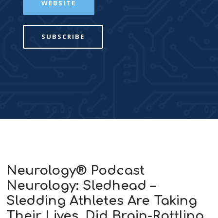
WEBSITE
SUBSCRIBE
Neurology® Podcast
Neurology: Sledhead –
Sledding Athletes Are Taking
Their Lives. Did Brain-Rattling