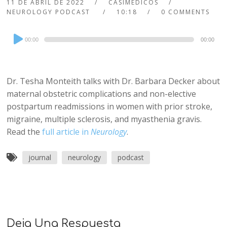
11 DE ABRIL DE 2022
CASIMEDICOS
NEUROLOGY PODCAST
10:18
0 COMMENTS
Audio
00:00
00:00
Player
Dr. Tesha Monteith talks with Dr. Barbara Decker about
maternal obstetric complications and non-elective
postpartum readmissions in women with prior stroke,
migraine, multiple sclerosis, and myasthenia gravis.
Read the
full article in
Neurology
.
journal
neurology
podcast
Deja Una Respuesta