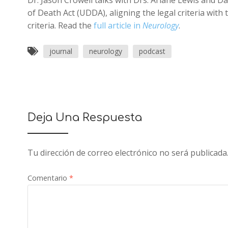
Dr. Jason Crowell talks with Drs. Ariane Lewis and 
of Death Act (UDDA), aligning the legal criteria wit
criteria. Read the
full article in
Neurology
.
journal
neurology
podcast
Deja Una Respuesta
Tu dirección de correo electrónico no será publicada
Comentario
*