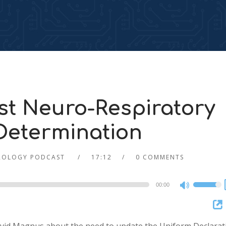
t Neuro-Respiratory
 Determination
ROLOGY PODCAST
17:12
0 COMMENTS
00:00
Use
Up/Dow
Arrow
keys