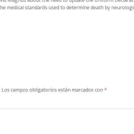
David Magnus about the need to update the Uniform Declarat
h the medical standards used to determine death by neurologi
to
increase
or
decreas
volume.
.
Los campos obligatorios están marcados con
*