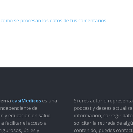
cómo se procesan los datos de tus comentarios.
stema
casiMedicos
es una
Si eres autor o represent
a independiente de
podcast y deseas actualiza
ón y educación en salud,
información, corregir dato
a facilitar el acceso a
solicitar la retirada de alg
rigurosos, útiles y
contenido, puedes contact