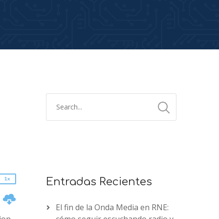
2x
1.5x
1.25x
1x
0.75x
1x
Entradas Recientes
n
El fin de la Onda Media en RNE: