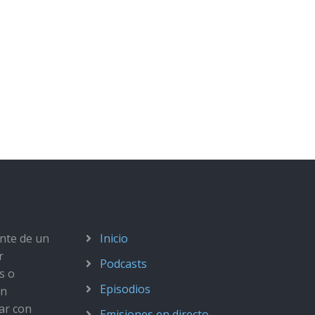
ante de un
Inicio
r
Podcasts
s o
Episodios
ún
ar con
Emisiones en directo