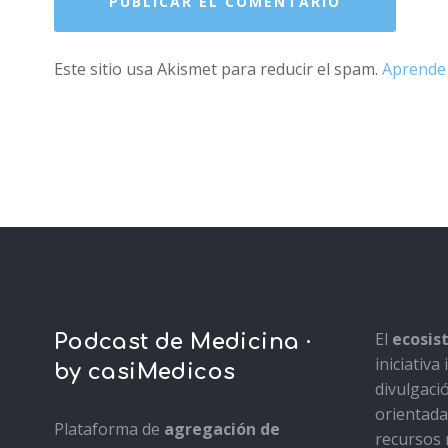
Este sitio usa Akismet para reducir el spam.
Aprende 
El
ecosi
Podcast de Medicina ·
iniciativ
by casiMedicos
divulgaci
orientada 
Plataforma de
agregación de
recursos 