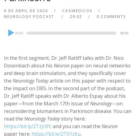
6 DE ABRIL DE 2020
CASIMEDICOS
NEUROLOGY PODCAST
29:02
0 COMMENTS
Audio
00:00
00:00
Player
In the first segment, Dr. Jeff Ratliff talks with Dr. Nico
Dosenbach about his
Neuron
paper on neural networks
and deep brain stimulation, and they specifically cover
the
Neurology Today
article on this paper with respect to
the impact on DBS. In the second part of the podcast,
Dr. Jeff Ratliff speaks with Dr. Alberto Espay about his
paper—from the March 17th issue of
Neurology
—on
reconsidering biomarkers in Parkinson disease. You can
read the
Neurology Today
story here:
https://bit.ly/2TzJr0Y
; and you can read the
Neuron
paper here:
https://bit.ly/2TX1zku
.