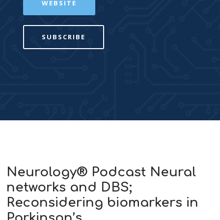
WEBSITE
SUBSCRIBE
Neurology® Podcast Neural
networks and DBS;
Reconsidering biomarkers in
Parkinson’s