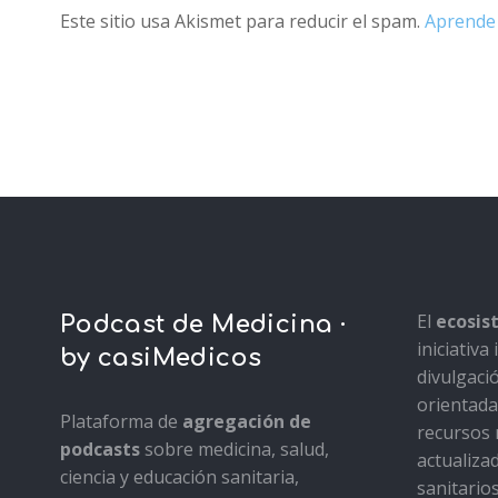
Este sitio usa Akismet para reducir el spam.
Aprende 
El
ecosi
Podcast de Medicina ·
iniciativ
by casiMedicos
divulgaci
orientada 
Plataforma de
agregación de
recursos 
podcasts
sobre medicina, salud,
actualiza
ciencia y educación sanitaria,
sanitario