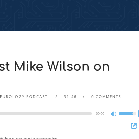
t Mike Wilson on
EUROLOGY PODCAST
31:46
0 COMMENTS
00:00
Use
Up/Dow
Arrow
keys