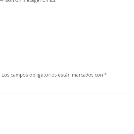
e Wilson on metagenomics.
to
increase
or
decreas
volume.
.
Los campos obligatorios están marcados con
*