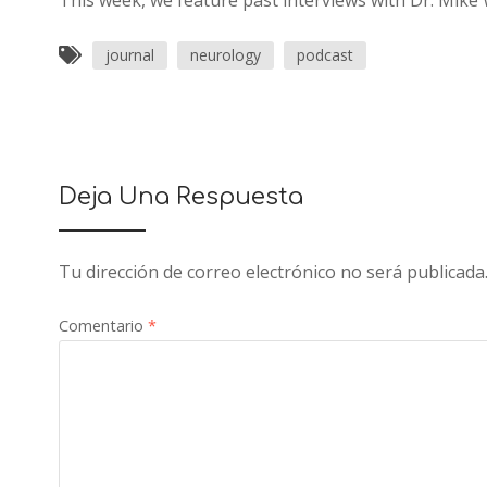
This week, we feature past interviews with Dr. Mik
journal
neurology
podcast
Deja Una Respuesta
Tu dirección de correo electrónico no será publicada
Comentario
*