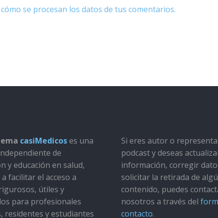
cómo se procesan los datos de tus comentarios.
stema
casiMedicos
es una
Si eres autor o represent
a independiente de
podcast y deseas actualiza
ón y educación en salud,
información, corregir dato
a facilitar el acceso a
solicitar la retirada de alg
rigurosos, útiles y
contenido, puedes contact
dos para profesionales
nosotros a través del
form
s, residentes y estudiantes
contacto
.