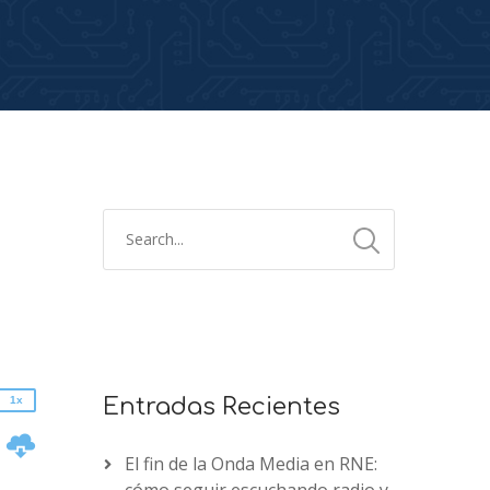
2x
1.5x
1.25x
1x
0.75x
1x
Entradas Recientes
n
El fin de la Onda Media en RNE: