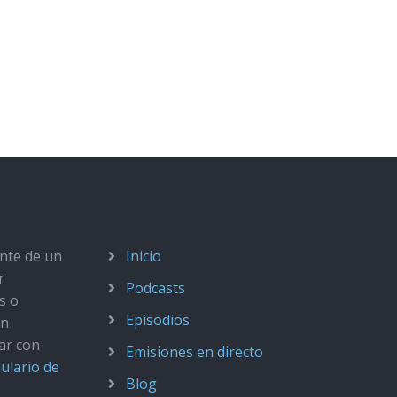
ante de un
Inicio
r
Podcasts
s o
Episodios
ún
ar con
Emisiones en directo
ulario de
Blog