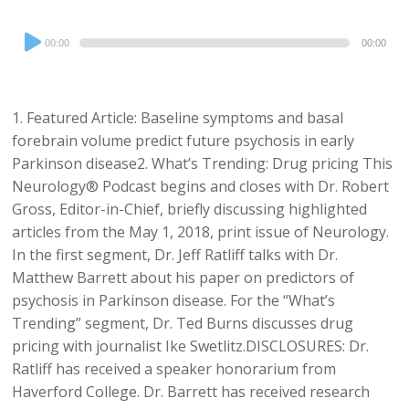
Audio
00:00
00:00
Player
1. Featured Article: Baseline symptoms and basal
forebrain volume predict future psychosis in early
Parkinson disease2. What’s Trending: Drug pricing This
Neurology® Podcast begins and closes with Dr. Robert
Gross, Editor-in-Chief, briefly discussing highlighted
articles from the May 1, 2018, print issue of Neurology.
In the first segment, Dr. Jeff Ratliff talks with Dr.
Matthew Barrett about his paper on predictors of
psychosis in Parkinson disease. For the “What’s
Trending” segment, Dr. Ted Burns discusses drug
pricing with journalist Ike Swetlitz.DISCLOSURES: Dr.
Ratliff has received a speaker honorarium from
Haverford College. Dr. Barrett has received research