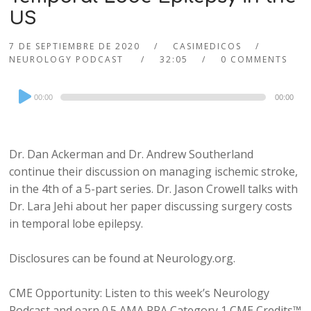
US
7 DE SEPTIEMBRE DE 2020
CASIMEDICOS
NEUROLOGY PODCAST
32:05
0 COMMENTS
Audio
00:00
00:00
Player
Dr. Dan Ackerman and Dr. Andrew Southerland
continue their discussion on managing ischemic stroke,
in the 4th of a 5-part series. Dr. Jason Crowell talks with
Dr. Lara Jehi about her paper discussing surgery costs
in temporal lobe epilepsy.
Disclosures can be found at Neurology.org.
CME Opportunity: Listen to this week’s Neurology
Podcast and earn 0.5 AMA PRA Category 1 CME Credits™