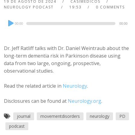
19 DE AGOSTO DE 2024
CASIMEDICOS
NEUROLOGY PODCAST
19:53
0 COMMENTS
Audio
00:00
00:00
Player
Dr. Jeff Ratliff talks with Dr. Daniel Weintraub about the
long-term dementia risk in Parkinson disease using
data from two large, ongoing, prospective,
observational studies.
Read the related article in
Neurology
.
Disclosures can be found at
Neurology.org
.
journal
movementdisorders
neurology
PD
podcast