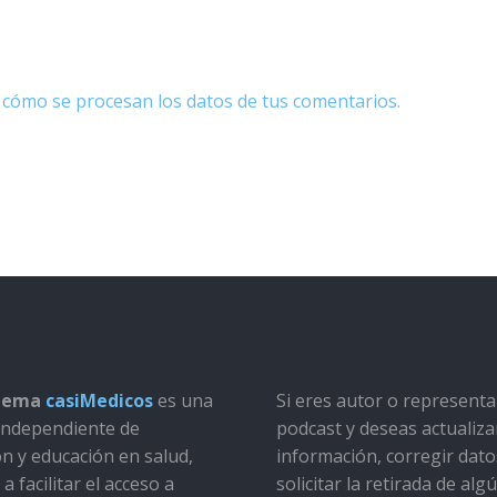
cómo se procesan los datos de tus comentarios.
stema
casiMedicos
es una
Si eres autor o represent
a independiente de
podcast y deseas actualiza
ón y educación en salud,
información, corregir dato
a facilitar el acceso a
solicitar la retirada de alg