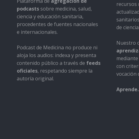
Plataforma de
agregación de
recursos 
podcasts
sobre medicina, salud,
actualiza
ciencia y educación sanitaria,
sanitario
procedentes de fuentes nacionales
de ciencia
e internacionales.
Nuestro o
Podcast de Medicina no produce ni
aprendiza
aloja los audios: indexa y presenta
mediante 
contenido público a través de
feeds
con criter
oficiales
, respetando siempre la
vocación d
autoría original.
Aprende.