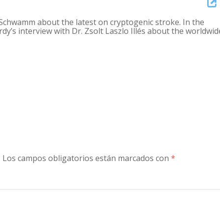
Arrow
e Schwamm about the latest on cryptogenic stroke. In the
keys
rdy’s interview with Dr. Zsolt Laszlo Illés about the worldwid
to
increase
or
decreas
volume.
.
Los campos obligatorios están marcados con
*