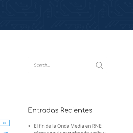
2x
1.5x
1.25x
1x
Entradas Recientes
0.75x
1x
El fin de la Onda Media en RNE:
n