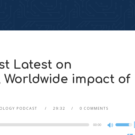
t Latest on
; Worldwide impact of
OLOGY PODCAST
29:32
0 COMMENTS
00:00
Use
Up/Dow