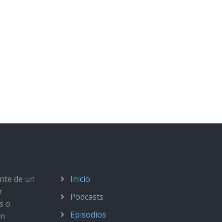
ante de un
Inicio
r
Podcasts
s o
Episodios
ún