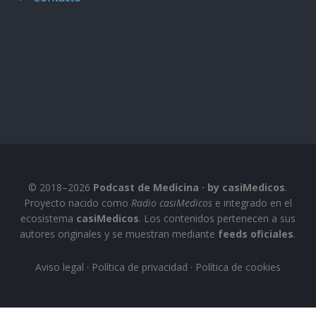
© 2018–2026
Podcast de Medicina · by casiMedicos
.
Proyecto nacido como
Radio casiMedicos
e integrado en el
ecosistema
casiMedicos
. Los contenidos pertenecen a sus
autores originales y se muestran mediante
feeds oficiales
.
Aviso legal
·
Política de privacidad
·
Política de cookies