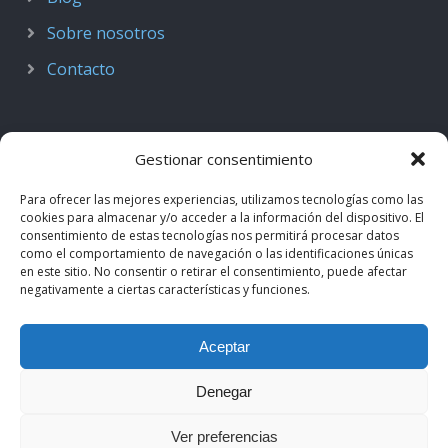
Sobre nosotros
Contacto
Gestionar consentimiento
Para ofrecer las mejores experiencias, utilizamos tecnologías como las
cookies para almacenar y/o acceder a la información del dispositivo. El
consentimiento de estas tecnologías nos permitirá procesar datos
como el comportamiento de navegación o las identificaciones únicas
en este sitio. No consentir o retirar el consentimiento, puede afectar
negativamente a ciertas características y funciones.
© 2018–2026
Podcast de Medicina · by casiMedicos
.
Aceptar
Proyecto nacido como
Radio casiMedicos
e integrado en el
ecosistema
casiMedicos
. Los contenidos pertenecen a sus
Denegar
autores originales y se muestran mediante
feeds oficiales
.
Ver preferencias