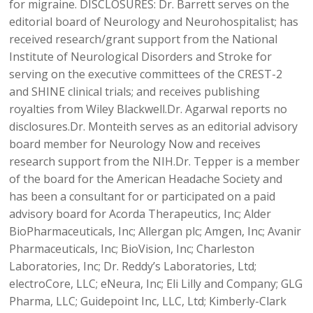
for migraine. DISCLOSURES: Dr. Barrett serves on the
editorial board of Neurology and Neurohospitalist; has
received research/grant support from the National
Institute of Neurological Disorders and Stroke for
serving on the executive committees of the CREST-2
and SHINE clinical trials; and receives publishing
royalties from Wiley Blackwell.Dr. Agarwal reports no
disclosures.Dr. Monteith serves as an editorial advisory
board member for Neurology Now and receives
research support from the NIH.Dr. Tepper is a member
of the board for the American Headache Society and
has been a consultant for or participated on a paid
advisory board for Acorda Therapeutics, Inc; Alder
BioPharmaceuticals, Inc; Allergan plc; Amgen, Inc; Avanir
Pharmaceuticals, Inc; BioVision, Inc; Charleston
Laboratories, Inc; Dr. Reddy’s Laboratories, Ltd;
electroCore, LLC; eNeura, Inc; Eli Lilly and Company; GLG
Pharma, LLC; Guidepoint Inc, LLC, Ltd; Kimberly-Clark