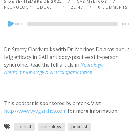
5 DE SEPTIEMBRE DE 2022
CASIMEDICOS
NEUROLOGY PODCAST
22:47
0 COMMENTS
Audio
00:00
00:00
Player
Dr. Stacey Clardy talks with Dr. Marinos Dalakas about
IVIg efficacy in GAD antibody-positive stiff-person
syndrome. Read the full article in
Neurology:
Neuroimmunology & Neuroinflammation
.
This podcast is sponsored by argenx. Visit
http://www.vyvgarthcp.com
for more information.
journal
neurology
podcast