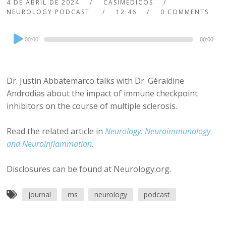
4 DE ABRIL DE 2024
CASIMEDICOS
NEUROLOGY PODCAST
12:46
0 COMMENTS
Audio
00:00
00:00
Player
Dr. Justin Abbatemarco talks with Dr. Géraldine
Androdias about the impact of immune checkpoint
inhibitors on the course of multiple sclerosis.
Read the related article in
Neurology: Neuroimmunology
and Neuroinflammation
.
Disclosures can be found at Neurology.org.
journal
ms
neurology
podcast