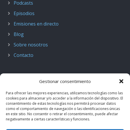
Podcasts
Episodios
Emisiones en directo
Blog
Sobre nosotros
Contacto
Gestionar consentimiento
Para ofrecer las mejores experiencias, utilizamos tecnologías como las
cookies para almacenar y/o acceder a la información del dispositivo. El
consentimiento de estas tecnologías nos permitirá procesar datos
como el comportamiento de navegación o las identificaciones únicas
en este sitio. No consentir o retirar el consentimiento, puede afectar
negativamente a ciertas características y funciones.