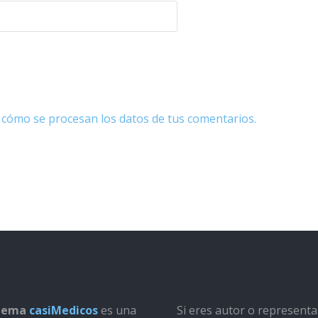
cómo se procesan los datos de tus comentarios.
stema
casiMedicos
es una
Si eres autor o represent