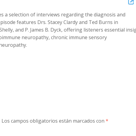
Arrow
 a selection of interviews regarding the diagnosis and
keys
isode features Drs. Stacey Clardy and Ted Burns in
to
elly, and P. James B. Dyck, offering listeners essential insi
increase
utoimmune neuropathy, chronic immune sensory
or
 neuropathy.
decreas
volume.
.
Los campos obligatorios están marcados con
*