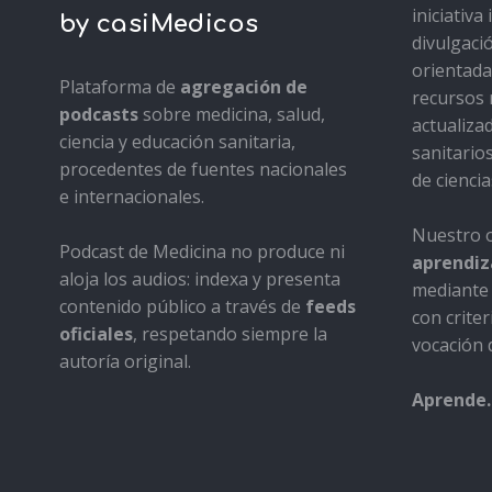
iniciativ
by casiMedicos
divulgaci
orientada 
Plataforma de
agregación de
recursos 
podcasts
sobre medicina, salud,
actualiza
ciencia y educación sanitaria,
sanitario
procedentes de fuentes nacionales
de ciencia
e internacionales.
Nuestro o
Podcast de Medicina no produce ni
aprendiza
aloja los audios: indexa y presenta
mediante 
contenido público a través de
feeds
con criter
oficiales
, respetando siempre la
vocación d
autoría original.
Aprende.