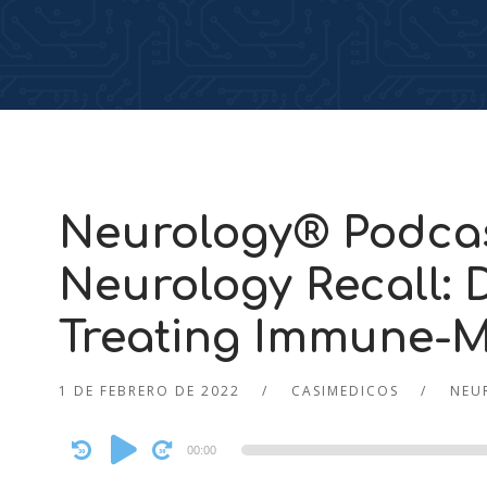
Neurology® Podcas
Neurology Recall: 
Treating Immune-M
1 DE FEBRERO DE 2022
CASIMEDICOS
NEU
Audio
00:00
Player