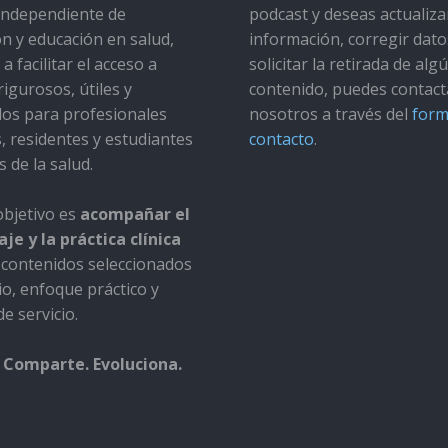
a independiente de
podcast y deseas actualiza
ón y educación en salud,
información, corregir dato
a facilitar el acceso a
solicitar la retirada de alg
rigurosos, útiles y
contenido, puedes contact
dos para profesionales
nosotros a través del
form
s, residentes y estudiantes
contacto
.
s de la salud.
bjetivo es
acompañar el
je y la práctica clínica
contenidos seleccionados
io, enfoque práctico y
e servicio.
 Comparte. Evoluciona.