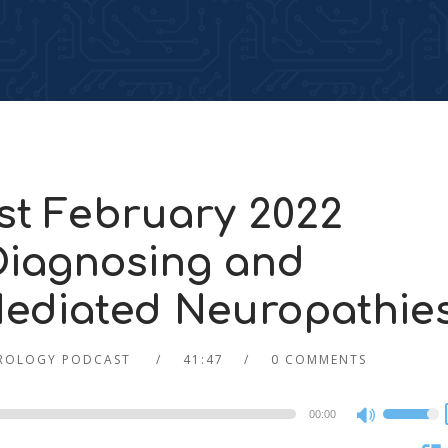
t February 2022
Diagnosing and
ediated Neuropathie
ROLOGY PODCAST
41:47
0 COMMENTS
00:00
Use
Up/Dow