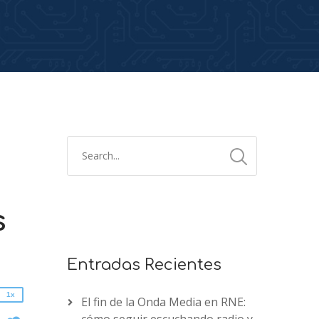
2x
s
1.5x
1.25x
1x
Entradas Recientes
0.75x
1x
El fin de la Onda Media en RNE:
n