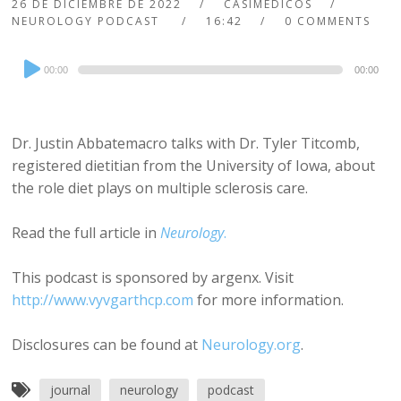
26 DE DICIEMBRE DE 2022
CASIMEDICOS
NEUROLOGY PODCAST
16:42
0 COMMENTS
Audio
00:00
00:00
Player
Dr. Justin Abbatemacro talks with Dr. Tyler Titcomb,
registered dietitian from the University of Iowa, about
the role diet plays on multiple sclerosis care.
Read the full article in
Neurology
.
This podcast is sponsored by argenx. Visit
http://www.vyvgarthcp.com
for more information.
Disclosures can be found at
Neurology.org
.
journal
neurology
podcast