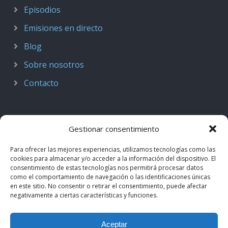
Episodios
Emisiones en directo
Blog
Sobre nosotros
Contacto
Gestionar consentimiento
Para ofrecer las mejores experiencias, utilizamos tecnologías como las
cookies para almacenar y/o acceder a la información del dispositivo. El
consentimiento de estas tecnologías nos permitirá procesar datos
como el comportamiento de navegación o las identificaciones únicas
en este sitio. No consentir o retirar el consentimiento, puede afectar
negativamente a ciertas características y funciones.
© 2018–2026
Podcast de Medicina · by casiMedicos
.
Aceptar