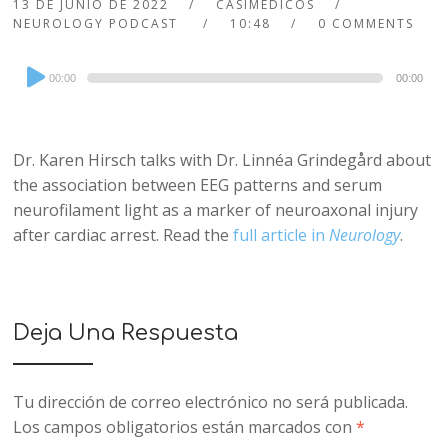
13 DE JUNIO DE 2022
CASIMEDICOS
NEUROLOGY PODCAST
10:48
0 COMMENTS
Audio
00:00
00:00
Player
Dr. Karen Hirsch talks with Dr. Linnéa Grindegård about
the association between EEG patterns and serum
neurofilament light as a marker of neuroaxonal injury
after cardiac arrest. Read the
full article in
Neurology
.
Deja Una Respuesta
Tu dirección de correo electrónico no será publicada.
Los campos obligatorios están marcados con
*