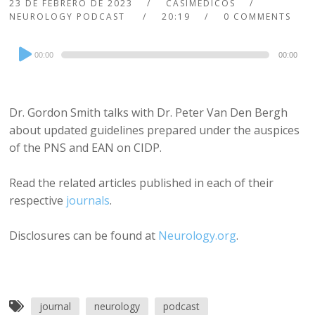
23 DE FEBRERO DE 2023
CASIMEDICOS
NEUROLOGY PODCAST
20:19
0 COMMENTS
Audio
00:00
00:00
Player
Dr. Gordon Smith talks with Dr. Peter Van Den Bergh
about updated guidelines prepared under the auspices
of the PNS and EAN on CIDP.
Read the related articles published in each of their
respective
journals
.
Disclosures can be found at
Neurology.org
.
journal
neurology
podcast