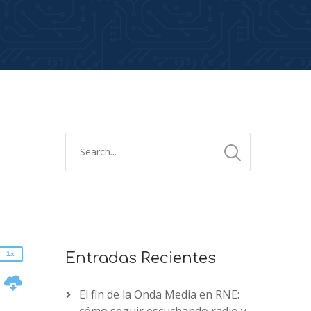
2x
1.5x
1.25x
1x
0.75x
1x
Entradas Recientes
n
El fin de la Onda Media en RNE: