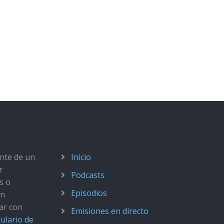
ante de un
Inicio
r
Podcasts
s o
Episodios
ún
ar con
Emisiones en directo
ulario de