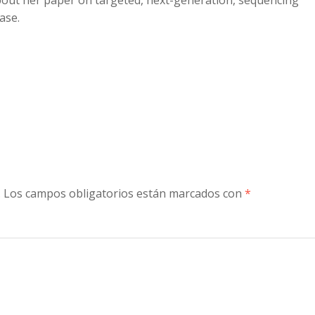
bout her paper on targeted, next-generation, sequencing
ase.
to
increase
or
decreas
volume.
.
Los campos obligatorios están marcados con
*