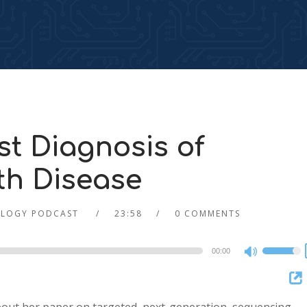
t Diagnosis of
th Disease
LOGY PODCAST
23:58
0 COMMENTS
00:00
Use
Up/Dow
Arrow
keys