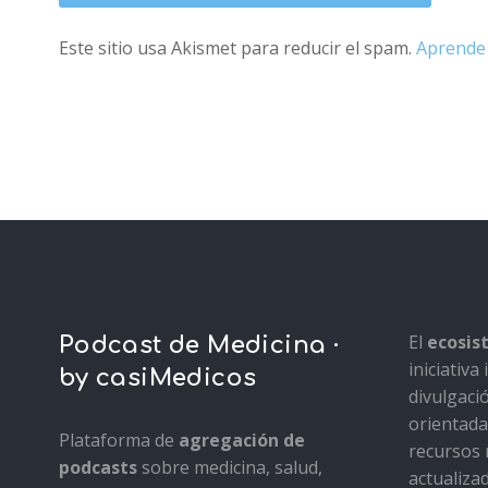
Este sitio usa Akismet para reducir el spam.
Aprende 
El
ecosi
Podcast de Medicina ·
iniciativ
by casiMedicos
divulgaci
orientada 
Plataforma de
agregación de
recursos 
podcasts
sobre medicina, salud,
actualiza