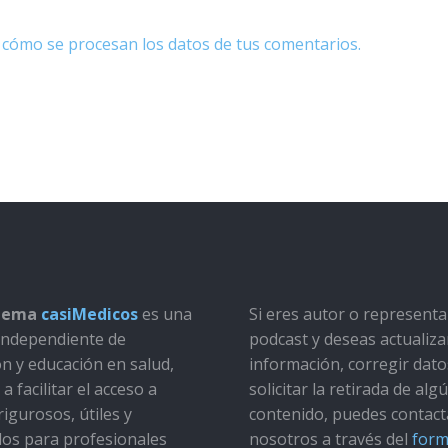
cómo se procesan los datos de tus comentarios.
stema
casiMedicos
es una
Si eres autor o represent
a independiente de
podcast y deseas actualiza
ón y educación en salud,
información, corregir dato
a facilitar el acceso a
solicitar la retirada de alg
rigurosos, útiles y
contenido, puedes contact
dos para profesionales
nosotros a través del
form