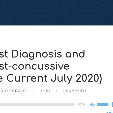
t Diagnosis and
t-concussive
 Current July 2020)
LOGY PODCAST
24:52
0 COMMENTS
00:00
Use
Up/Dow