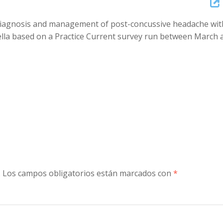
Arrow
n diagnosis and management of post-concussive headache wit
keys
lla based on a Practice Current survey run between March 
to
increase
or
decreas
volume.
.
Los campos obligatorios están marcados con
*