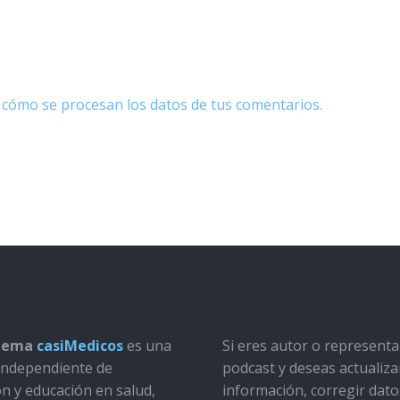
cómo se procesan los datos de tus comentarios.
stema
casiMedicos
es una
Si eres autor o represent
a independiente de
podcast y deseas actualiza
ón y educación en salud,
información, corregir dato