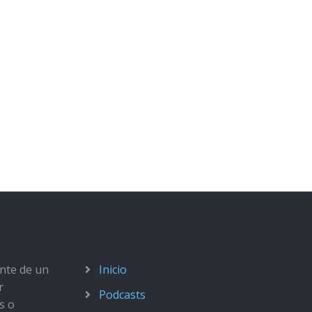
ante de un
Inicio
r
Podcasts
s o