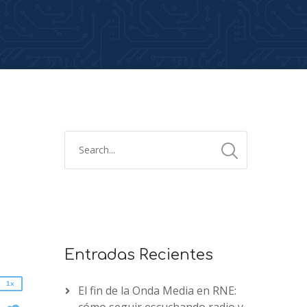
2x
1.5x
1.25x
1x
Entradas Recientes
0.75x
1x
El fin de la Onda Media en RNE:
n